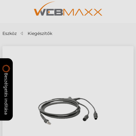
Eszköz
Kiegészítők
Beszélgetés indítása