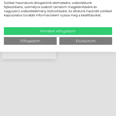
EGYENES, 2M
Sütiket használunk látogatóink elemzésére, weboldalunk
fejlesztésére, személyre szabott tartalom megjelenítésére és
(TÁPELLÁTÁS: 12V
nagyszerű weboldalélmény biztosítására. Az általunk használt sütikkel
KÜLSŐ TÁPEGYSÉG
kapcsolatos további információkért nyissa meg a beállításokat.
SZÜKSÉGES)
Mindent elfogadom
Elfogadom
Elutasítom