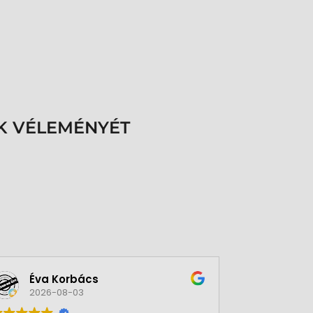
K VÉLEMÉNYÉT
Éva Korbács
A bol
2026-08-03
2026-