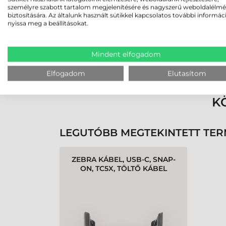
személyre szabott tartalom megjelenítésére és nagyszerű weboldalélm
biztosítására. Az általunk használt sütikkel kapcsolatos további informác
nyissa meg a beállításokat.
Mindent elfogadom
Rendben volt a rendelésem
Olvass tovább
Elfogadom
Elutasítom
K
LEGUTÓBB MEGTEKINTETT TE
ZEBRA KÁBEL, USB-C, SNAP-
ON, TC5X, TÖLTŐ KÁBEL