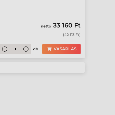
33 160 Ft
nettó
(
42 113 Ft
)
VÁSÁRLÁS
db