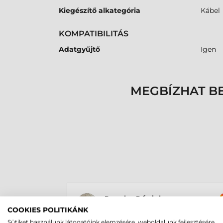
Kiegészítő alkategória
Kábel
KOMPATIBILITÁS
Adatgyűjtő
Igen
MEGBÍZHAT B
Rucska Dániel
2026-05-29
COOKIES POLITIKÁNK
Sütiket használunk látogatóink elemzésére, weboldalunk fejlesztésére,