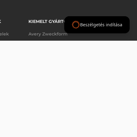
K
KIEMELT GYÁRTÓINK
Beszélgetés indítása
telek
Avery Zweckform
Datalogic
elek
Epson
VÁSÁRLÁS
db
Godex
Tezeko
g
TSC
Zebra