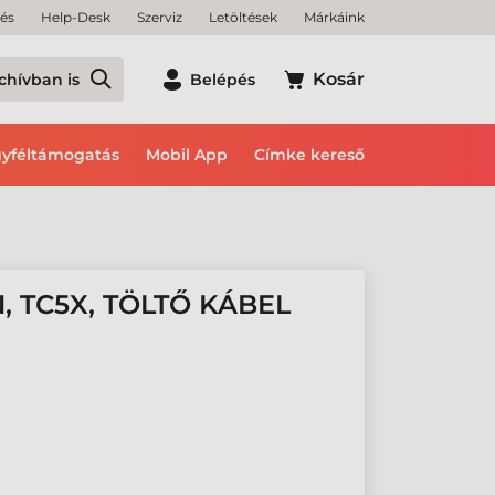
tés
Help-Desk
Szerviz
Letöltések
Márkáink
Kosár
chívban is
Belépés
yféltámogatás
Mobil App
Címke kereső
, TC5X, TÖLTŐ KÁBEL