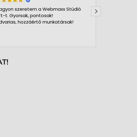
agyon szeretem a Webmaxx Stúdió
Gyors precíz
ft-t. Gyorsak, pontosak!
dvarias, hozzáértő munkatársak!
T!