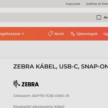
Kapcsolat
Szállítás és fize
Ar
olgáltatások
Akció
Újdonságok
Üg
ZEBRA KÁBEL, USB-C, SNAP-ON
Cikkszám:
ADPTR-TC56-USBC-01
Kiegészítő alkategória: Kábel