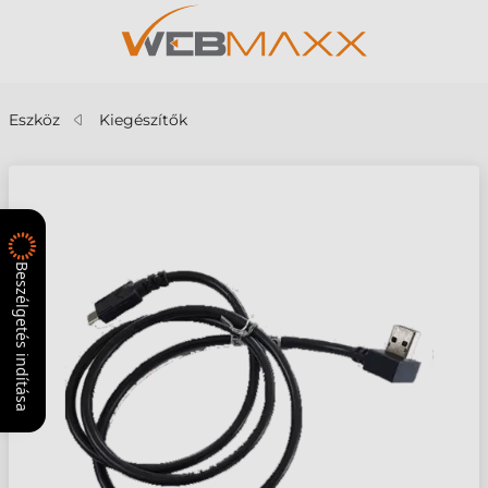
Eszköz
Kiegészítők
Beszélgetés indítása