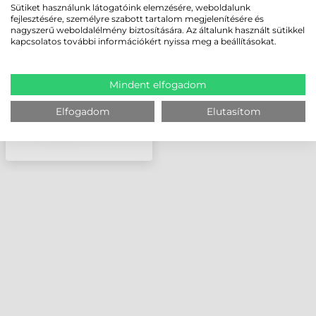
USB-A ÁTALAKÍTÓ 90
Sütiket használunk látogatóink elemzésére, weboldalunk
fejlesztésére, személyre szabott tartalom megjelenítésére és
FOKBAN DÖNTÖTT
nagyszerű weboldalélmény biztosítására. Az általunk használt sütikkel
TYPE-A
kapcsolatos további információkért nyissa meg a beállításokat.
CSATLAKOZÓVAL
Mindent elfogadom
Elfogadom
Elutasítom