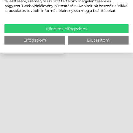
fejlesztésére, személyre szabott tartalom megjelenítésére és
nagyszerű weboldalélmény biztosítására. Az általunk használt sütikkel
kapcsolatos további információkért nyissa meg a beállításokat.
Mindent elfogadom
Elfogadom
Elutasítom