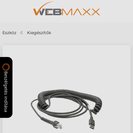
Eszköz
Kiegészítők
Beszélgetés indítása