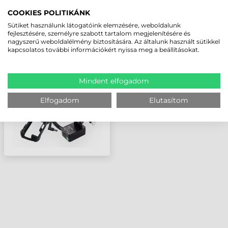
LEGUTÓBB MEGTEKINTETT TERMÉKEK
COOKIES POLITIKÁNK
Sütiket használunk látogatóink elemzésére, weboldalunk
fejlesztésére, személyre szabott tartalom megjelenítésére és
ZEBRA KIEGÉSZÍTŐ,
nagyszerű weboldalélmény biztosítására. Az általunk használt sütikkel
BELSŐ CÍMKE
kapcsolatos további információkért nyissa meg a beállításokat.
FELCSÉVÉLŐ, ZT510
(VÁGÓVAL OPCIÓVAL
NEM HASZNÁLHATÓ)
Mindent elfogadom
Elfogadom
Elutasítom