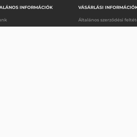
ALÁNOS INFORMÁCIÓK
VÁSÁRLÁSI INFORMÁCIÓ
unk
Általános szerződési felté
rhetőségek
Adatkezelési tájékoztató
59 350 Ft
T TÁPEGYSÉG
nettó
arancia
Szállítási és fizetési feltét
anap
(
75 375 Ft
)
K
Jogi nyilatkozat
káink
Elállás a szerződéstől
k végleges törlése
Utalásos fizetési lehetősé
p-Desk
Legyen viszonteladónk