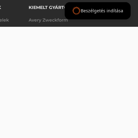
K
KIEMELT GYÁRTÓINK
Beszélgetés indítása
telek
Avery Zweckform
Datalogic
elek
Epson
VÁSÁRLÁS
db
Godex
Tezeko
g
TSC
Zebra