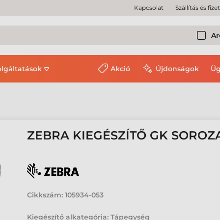
Kapcsolat
Szállítás és fize
Ar
olgáltatások
Akció
Újdonságok
Üg
ZEBRA KIEGÉSZÍTŐ GK SOROZ
Cikkszám:
105934-053
Kiegészítő alkategória: Tápegység