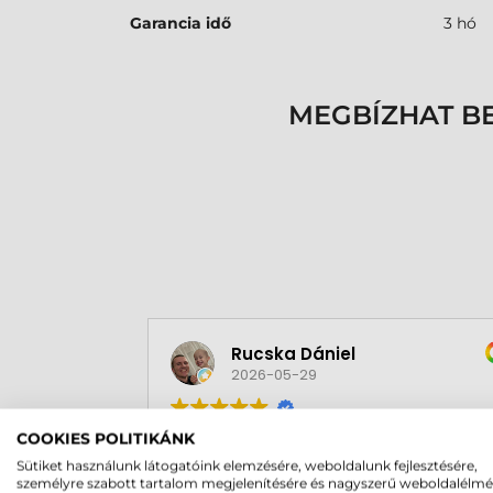
Garancia idő
3 hó
MEGBÍZHAT B
Rucska Dániel
2026-05-29
COOKIES POLITIKÁNK
Sütiket használunk látogatóink elemzésére, weboldalunk fejlesztésére,
személyre szabott tartalom megjelenítésére és nagyszerű weboldalélm