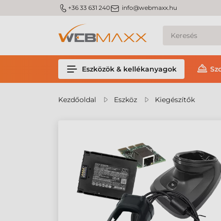
m_phone
m_email
+36 33 631 240
info@webmaxx.hu
Eszközök & kellékanyagok
Sz
Kezdőoldal
Eszköz
Kiegészítők