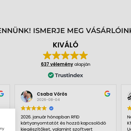
ENNÜNK! ISMERJE MEG VÁSÁRLÓIN
KIVÁLÓ
637 vélemény
alapján
Csaba Vörös
2026-08-04
2026. január hónapban RFID
N
kártyanyomtatót és hozzá kapcsolódó
K
ény
kiegészítőket, valamint szoftvert
U