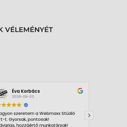
K VÉLEMÉNYÉT
Éva Korbács
A bol
2026-08-03
2026-
agyon szeretem a Webmaxx Stúdió
Gyors precíz
ft-t. Gyorsak, pontosak!
dvarias, hozzáértő munkatársak!