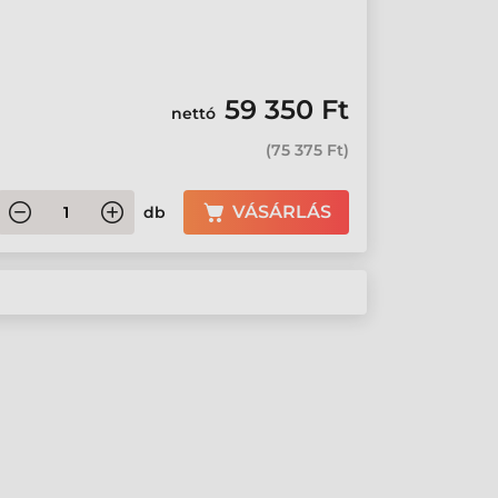
59 350 Ft
nettó
(
75 375 Ft
)
VÁSÁRLÁS
db