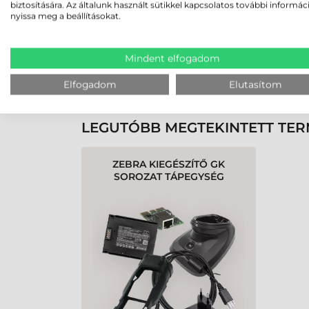
biztosítására. Az általunk használt sütikkel kapcsolatos további informác
nyissa meg a beállításokat.
Rendben volt a rendelésem
Olvass tovább
Mindent elfogadom
K
Elfogadom
Elutasítom
LEGUTÓBB MEGTEKINTETT TE
ZEBRA KIEGÉSZÍTŐ GK
SOROZAT TÁPEGYSÉG