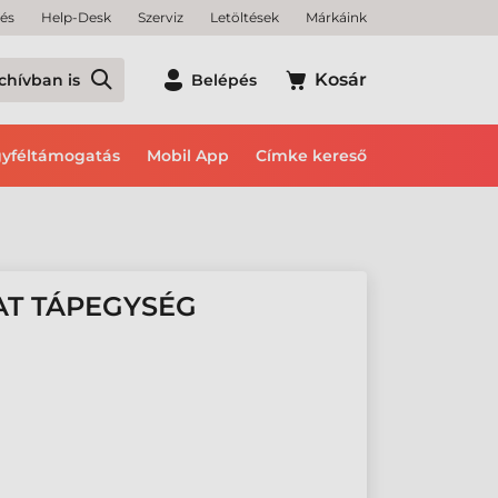
tés
Help-Desk
Szerviz
Letöltések
Márkáink
Kosár
chívban is
Belépés
yféltámogatás
Mobil App
Címke kereső
AT TÁPEGYSÉG