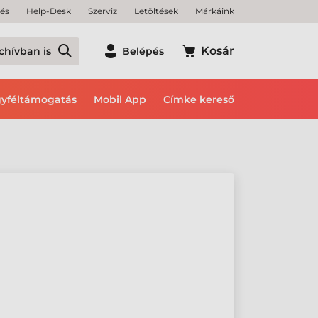
tés
Help-Desk
Szerviz
Letöltések
Márkáink
Kosár
chívban is
Belépés
yféltámogatás
Mobil App
Címke kereső