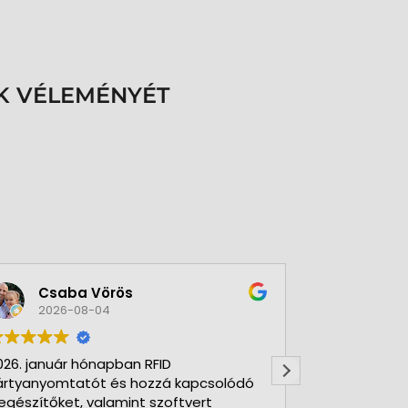
K VÉLEMÉNYÉT
Csaba Vörös
Éva 
2026-08-04
2026-
026. január hónapban RFID
Nagyon szer
ártyanyomtatót és hozzá kapcsolódó
Kft-t. Gyorsa
iegészítőket, valamint szoftvert
Udvarias, ho