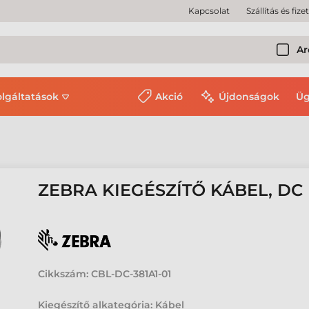
Kapcsolat
Szállítás és fize
Ar
olgáltatások
Akció
Újdonságok
Üg
ZEBRA KIEGÉSZÍTŐ KÁBEL, DC
Cikkszám:
CBL-DC-381A1-01
Kiegészítő alkategória: Kábel