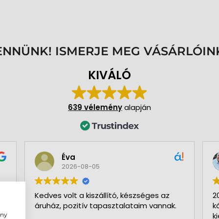
ENNÜNK! ISMERJE MEG VÁSÁRLÓIN
KIVÁLÓ
639 vélemény
alapján
Éva
2026-08-05
Kedves volt a kiszállító, készséges az
2
áruház, pozitív tapasztalataim vannak.
k
ény
k