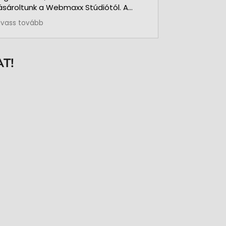
ásároltunk a Webmaxx Stúdiótól. A
eszerzés megkezdése előtt segítettek
lvass tovább
z igényeink szerinti típus
iválasztásában. Minden rendben és
ontosan zajlott. Kollégájuk
zemélyesen üzemelte be a nyomtatót
T!
s a hozzá kapcsolódó szoftvert. Pár
ónap használat és 3.000 kártya
yomtatása után is teljesen meg
agyunk elégedve a nyomtatóval. A
özben felmerült kérdéseinkre azonnal
aptunk segítséget, választ. Pontos,
recíz, megbízható munkatársak.
öszönöm az együttműködésüket.