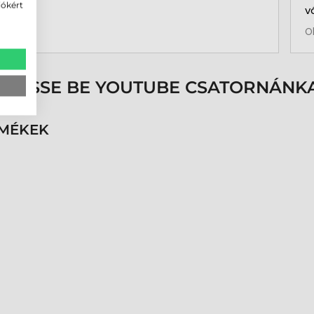
iókért
v
b
O
a
k
p
s
ÖVESSE BE YOUTUBE CSATORNÁNKA
é
h
n
RMÉKEK
v
k
k
p
K