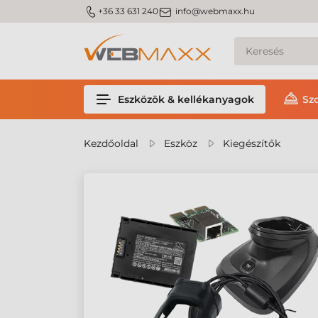
m_phone
m_email
+36 33 631 240
info@webmaxx.hu
Eszközök & kellékanyagok
Sz
Kezdőoldal
Eszköz
Kiegészítők