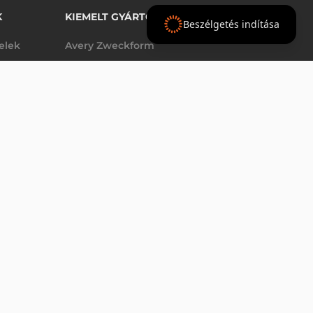
K
KIEMELT GYÁRTÓINK
Beszélgetés indítása
telek
Avery Zweckform
Datalogic
elek
Epson
VÁSÁRLÁS
db
Godex
Tezeko
g
TSC
Zebra