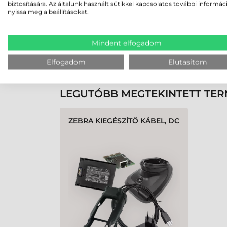
biztosítására. Az általunk használt sütikkel kapcsolatos további informác
nyissa meg a beállításokat.
Rendben volt a rendelésem
Olvass tovább
Mindent elfogadom
K
Elfogadom
Elutasítom
LEGUTÓBB MEGTEKINTETT TE
ZEBRA KIEGÉSZÍTŐ KÁBEL, DC