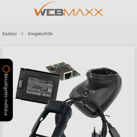
Eszköz
Kiegészítők
Beszélgetés indítása