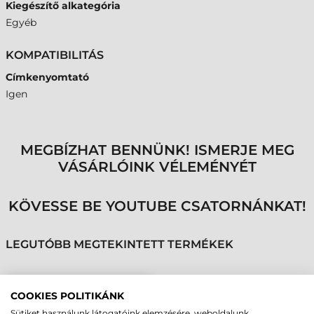
Kiegészítő alkategória
Egyéb
KOMPATIBILITÁS
Címkenyomtató
Igen
MEGBÍZHAT BENNÜNK! ISMERJE MEG
VÁSÁRLÓINK VÉLEMÉNYÉT
KÖVESSE BE YOUTUBE CSATORNÁNKAT!
LEGUTÓBB MEGTEKINTETT TERMÉKEK
ZEBRA KIEGÉSZÍTŐ,
COOKIES POLITIKÁNK
MÉDIA ADAPTER, 1,5", 2",
Sütiket használunk látogatóink elemzésére, weboldalunk