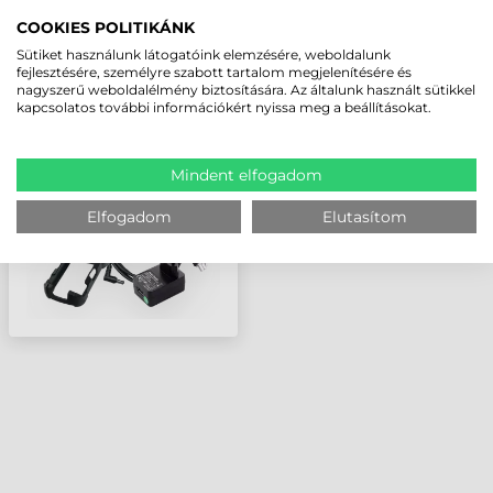
LEGUTÓBB MEGTEKINTETT TERMÉKEK
COOKIES POLITIKÁNK
Sütiket használunk látogatóink elemzésére, weboldalunk
fejlesztésére, személyre szabott tartalom megjelenítésére és
ZEBRA KIEGÉSZÍTŐ,
nagyszerű weboldalélmény biztosítására. Az általunk használt sütikkel
PISZTOLY FOGÓNYÉL,
kapcsolatos további információkért nyissa meg a beállításokat.
TC51, TC56
ADATGYŰJTŐHÖZ
(KÜLÖN SZÜKSÉGES
Mindent elfogadom
VÉDŐTOKOT
RENDELNI!)
Elfogadom
Elutasítom