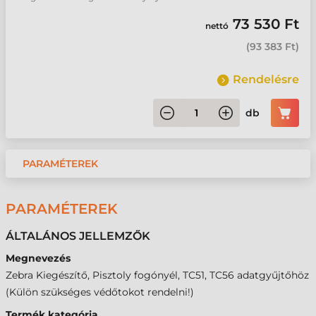
73 530 Ft
nettó
(
93 383 Ft
)
Rendelésre
db
PARAMÉTEREK
PARAMÉTEREK
ÁLTALÁNOS JELLEMZŐK
Megnevezés
Zebra Kiegészítő, Pisztoly fogónyél, TC51, TC56 adatgyűjtőhöz
(Külön szükséges védőtokot rendelni!)
Termék kategória