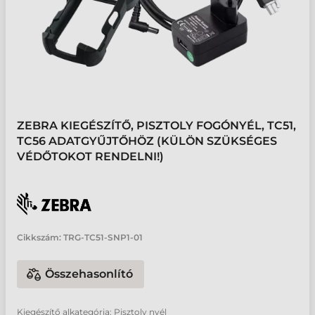
ZEBRA KIEGÉSZÍTŐ, PISZTOLY FOGÓNYÉL, TC51,
TC56 ADATGYŰJTŐHÖZ (KÜLÖN SZÜKSÉGES
VÉDŐTOKOT RENDELNI!)
Cikkszám:
TRG-TC51-SNP1-01
Összehasonlító
Kiegészítő alkategória: Pisztoly nyél