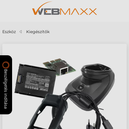
Eszköz
Kiegészítők
Beszélgetés indítása