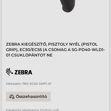
ZEBRA KIEGÉSZÍTŐ, PISZTOLY NYÉL (PISTOL
GRIP), EC50/EC55 (A CSOMAG A SG-PD40-WLD1-
01 CSUKLÓPÁNTOT NE
Cikkszám:
TRG-EC5X-SNP1-01
Összehasonlító
Kiegészítő alkategória: Pisztoly nyél