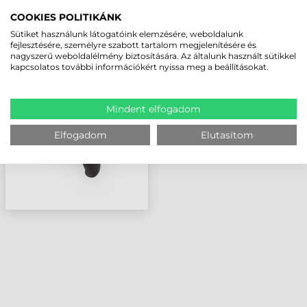
LEGUTÓBB MEGTEKINTETT TERMÉKEK
COOKIES POLITIKÁNK
Sütiket használunk látogatóink elemzésére, weboldalunk
fejlesztésére, személyre szabott tartalom megjelenítésére és
ZEBRA KIEGÉSZÍTŐ,
nagyszerű weboldalélmény biztosítására. Az általunk használt sütikkel
PISZTOLY NYÉL (PISTOL
kapcsolatos további információkért nyissa meg a beállításokat.
GRIP), EC50/EC55 (A
CSOMAG A SG-PD40-
WLD1-01
Mindent elfogadom
CSUKLÓPÁNTOT NE
Elfogadom
Elutasítom