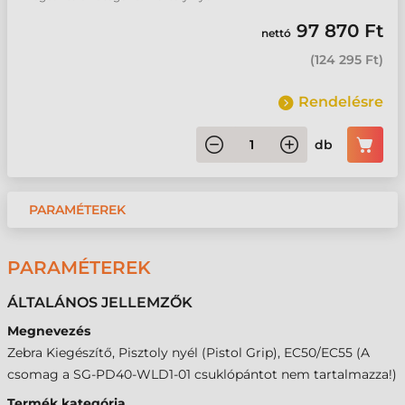
97 870 Ft
nettó
(
124 295 Ft
)
Rendelésre
db
PARAMÉTEREK
PARAMÉTEREK
ÁLTALÁNOS JELLEMZŐK
Megnevezés
Zebra Kiegészítő, Pisztoly nyél (Pistol Grip), EC50/EC55 (A
csomag a SG-PD40-WLD1-01 csuklópántot nem tartalmazza!)
Termék kategória