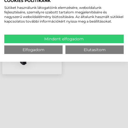
COOKIES POLITIKÁNK
ZEBRA KIEGÉSZÍTŐ,
Sütiket használunk látogatóink elemzésére, weboldalunk
PISZTOLY NYÉL (PISTOL
fejlesztésére, személyre szabott tartalom megjelenítésére és
nagyszerű weboldalélmény biztosítására. Az általunk használt sütikkel
GRIP), TC21, TC26
kapcsolatos további információkért nyissa meg a beállításokat.
Mindent elfogadom
Elfogadom
Elutasítom