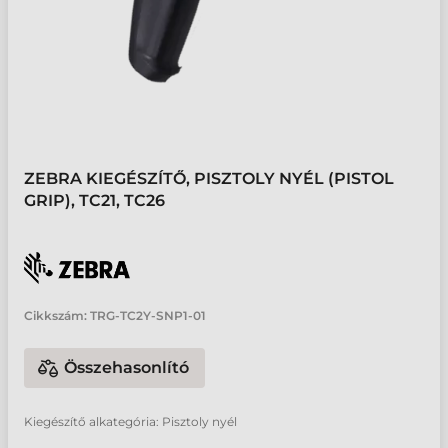
ZEBRA KIEGÉSZÍTŐ, PISZTOLY NYÉL (PISTOL
GRIP), TC21, TC26
Cikkszám:
TRG-TC2Y-SNP1-01
Összehasonlító
Kiegészítő alkategória: Pisztoly nyél