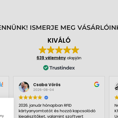
ENNÜNK! ISMERJE MEG VÁSÁRLÓIN
KIVÁLÓ
639 vélemény
alapján
Csaba Vörös
Év
2026-08-04
20
2026. január hónapban RFID
Nagyon s
kártyanyomtatót és hozzá kapcsolódó
Kft-t. Gy
ény
kiegészítőket, valamint szoftvert
Udvarias,