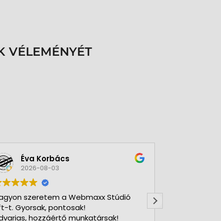
K VÉLEMÉNYÉT
a Korbács
A bolt vásárl
26-08-03
2026-07-30
zeretem a Webmaxx Stúdió
Gyors precíz csapat.
orsak, pontosak!
 hozzáértő munkatársak!