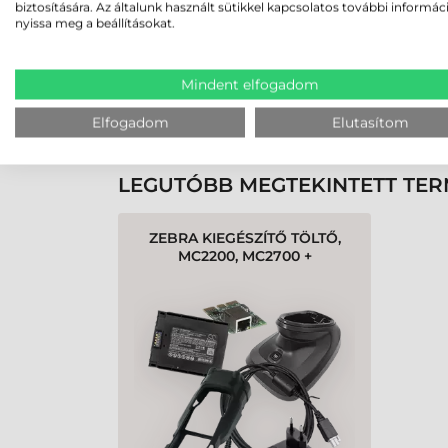
biztosítására. Az általunk használt sütikkel kapcsolatos további informác
nyissa meg a beállításokat.
Mindent elfogadom
K
Elfogadom
Elutasítom
LEGUTÓBB MEGTEKINTETT TE
ZEBRA KIEGÉSZÍTŐ TÖLTŐ,
MC2200, MC2700 +
AKKUMULÁTOR, 4-ES