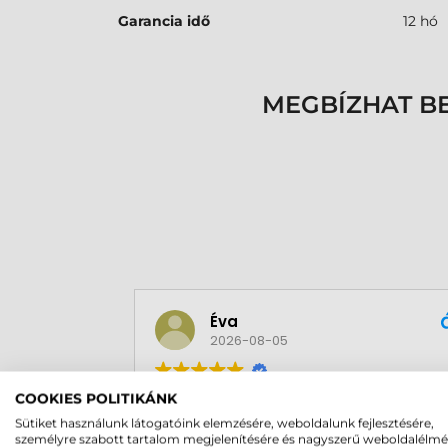
Garancia idő
12 hó
MEGBÍZHAT B
Éva
2026-08-05
Kedves volt a kiszállító, készséges az
COOKIES POLITIKÁNK
áruház, pozitív tapasztalataim vannak.
Sütiket használunk látogatóink elemzésére, weboldalunk fejlesztésére,
személyre szabott tartalom megjelenítésére és nagyszerű weboldalélm