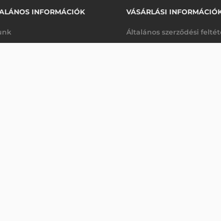
ALÁNOS INFORMÁCIÓK
VÁSÁRLÁSI INFORMÁCIÓ
unk
Általános szerződési felté
rhetőségek
Adatkezelési tájékoztató
233 650 Ft
ZEBRA KIEGÉSZÍTŐ TÖLTŐ, MC2200, MC2700 + AKKUMULÁTOR, 4-ES
nettó
arancia
Szállítási és fizetési feltét
anap
(
296 736 Ft
)
K
Jogi nyilatkozat
káink
Elállás a szerződéstől
k végleges törlése
Utalásos fizetési lehetősé
p-Desk
Legyen viszonteladónk