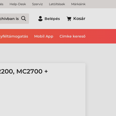
tés
Help-Desk
Szerviz
Letöltések
Márkáink
Kosár
chívban is
Belépés
yféltámogatás
Mobil App
Címke kereső
200, MC2700 +