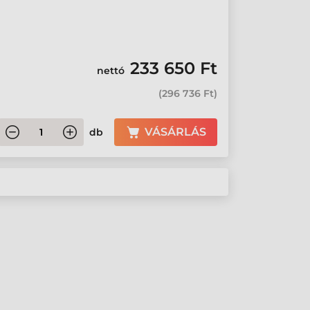
233 650 Ft
nettó
(
296 736 Ft
)
VÁSÁRLÁS
db