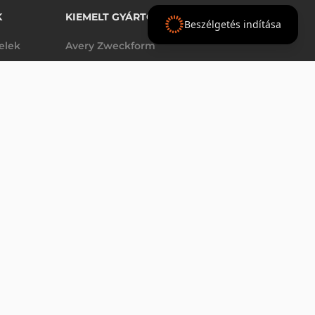
K
KIEMELT GYÁRTÓINK
Beszélgetés indítása
telek
Avery Zweckform
Datalogic
elek
Epson
VÁSÁRLÁS
db
Godex
Tezeko
g
TSC
Zebra