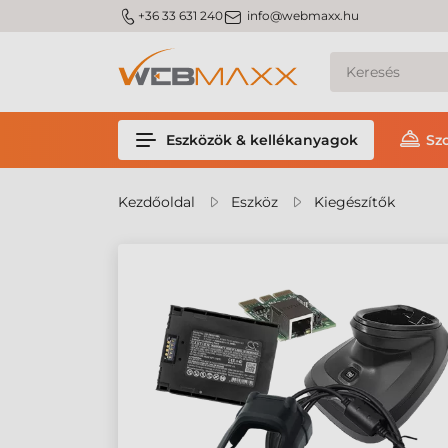
m_phone
m_email
+36 33 631 240
info@webmaxx.hu
Eszközök & kellékanyagok
Sz
Kezdőoldal
Eszköz
Kiegészítők