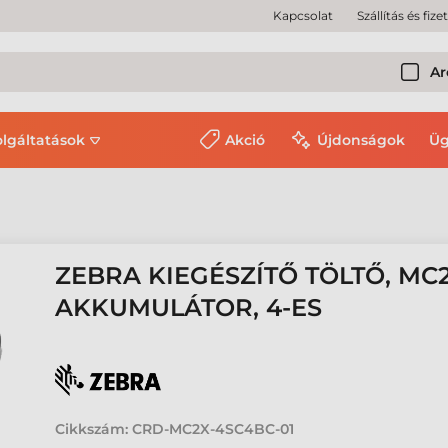
Kapcsolat
Szállítás és fize
Ar
olgáltatások
Akció
Újdonságok
Üg
ZEBRA KIEGÉSZÍTŐ TÖLTŐ, MC2
AKKUMULÁTOR, 4-ES
Cikkszám:
CRD-MC2X-4SC4BC-01