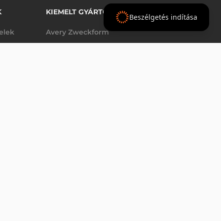
K
KIEMELT GYÁRTÓINK
Beszélgetés indítása
telek
Avery Zweckform
Datalogic
elek
Epson
VÁSÁRLÁS
db
Godex
Tezeko
g
TSC
Zebra