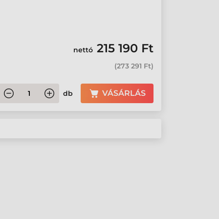
215 190 Ft
nettó
(
273 291 Ft
)
VÁSÁRLÁS
db