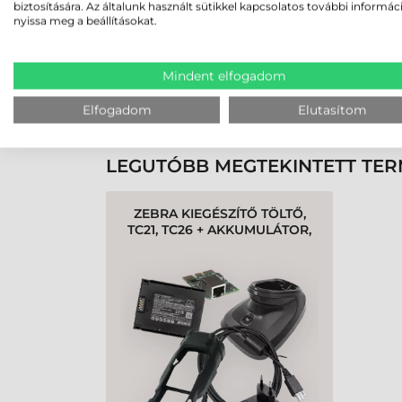
biztosítására. Az általunk használt sütikkel kapcsolatos további informác
nyissa meg a beállításokat.
Rendben volt a rendelésem
Olvass tovább
Mindent elfogadom
K
Elfogadom
Elutasítom
LEGUTÓBB MEGTEKINTETT TE
ZEBRA KIEGÉSZÍTŐ TÖLTŐ,
TC21, TC26 + AKKUMULÁTOR,
4-ES