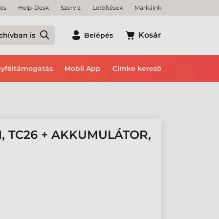
tés
Help-Desk
Szerviz
Letöltések
Márkáink
Kosár
chívban is
Belépés
yféltámogatás
Mobil App
Címke kereső
1, TC26 + AKKUMULÁTOR,