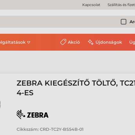
Kapcsolat
Szállítás és fize
Ar
olgáltatások
Akció
Újdonságok
Üg
ZEBRA KIEGÉSZÍTŐ TÖLTŐ, TC2
4-ES
Cikkszám:
CRD-TC2Y-BS54B-01