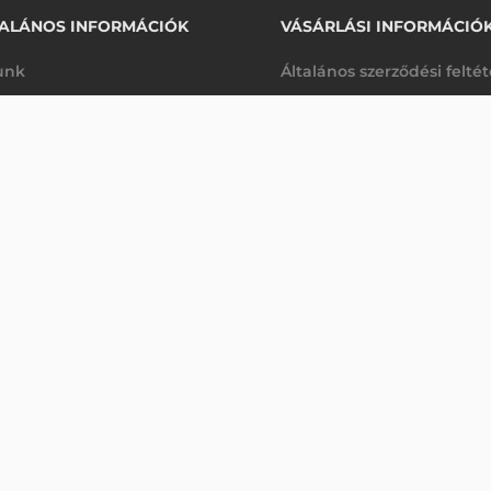
ALÁNOS INFORMÁCIÓK
VÁSÁRLÁSI INFORMÁCIÓ
unk
Általános szerződési felté
rhetőségek
Adatkezelési tájékoztató
215 190 Ft
ZEBRA KIEGÉSZÍTŐ TÖLTŐ, TC21, TC26 + AKKUMULÁTOR, 4-ES
nettó
arancia
Szállítási és fizetési feltét
anap
(
273 291 Ft
)
K
Jogi nyilatkozat
káink
Elállás a szerződéstől
k végleges törlése
Utalásos fizetési lehetősé
p-Desk
Legyen viszonteladónk