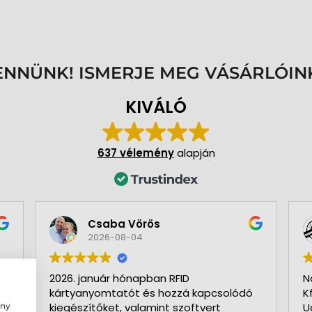
ENNÜNK! ISMERJE MEG VÁSÁRLÓIN
KIVÁLÓ
637 vélemény
alapján
Csaba Vörös
2026-08-04
2026. január hónapban RFID
N
kártyanyomtatót és hozzá kapcsolódó
K
ény
kiegészítőket, valamint szoftvert
U