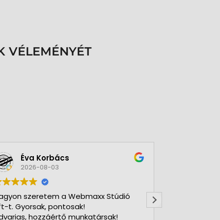
K VÉLEMÉNYÉT
Éva Korbács
A bol
2026-08-03
2026-
agyon szeretem a Webmaxx Stúdió
Gyors precíz
ft-t. Gyorsak, pontosak!
dvarias, hozzáértő munkatársak!