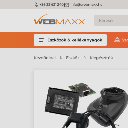
m_phone
m_email
+36 33 631 240
info@webmaxx.hu
Eszközök & kellékanyagok
Sz
Kezdőoldal
Eszköz
Kiegészítők