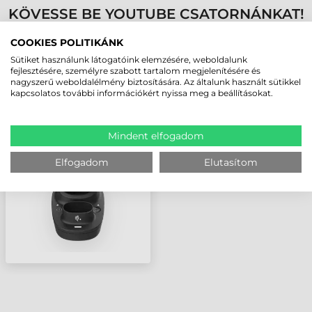
KÖVESSE BE YOUTUBE CSATORNÁNKAT!
COOKIES POLITIKÁNK
LEGUTÓBB MEGTEKINTETT TERMÉKEK
Sütiket használunk látogatóink elemzésére, weboldalunk
fejlesztésére, személyre szabott tartalom megjelenítésére és
nagyszerű weboldalélmény biztosítására. Az általunk használt sütikkel
kapcsolatos további információkért nyissa meg a beállításokat.
ZEBRA
KOMMUNIKÁCIÓS
DOKKOLÓ, TARTALÉK
Mindent elfogadom
AKKUMULÁTOR
TÖLTŐVEL, VEZETÉK
NÉLKÜLI TÖLTÉS,
Elfogadom
Elutasítom
FEKETE