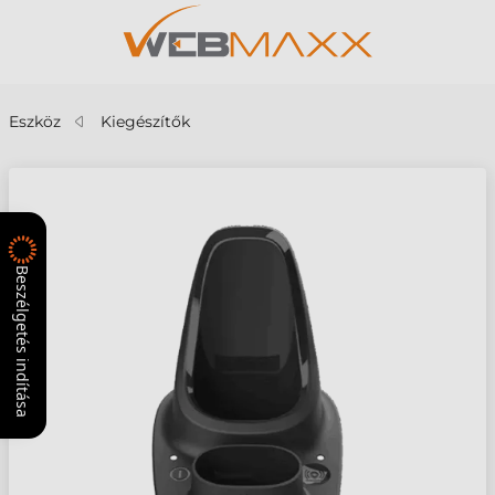
Eszköz
Kiegészítők
Beszélgetés indítása