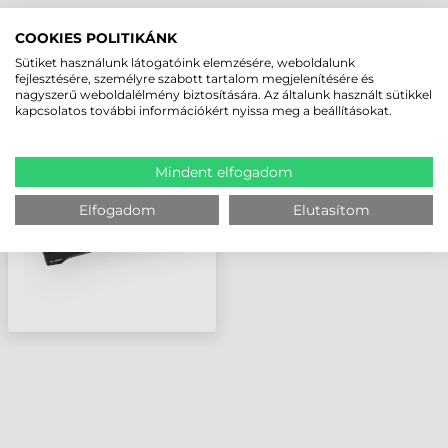
LEGUTÓBB MEGTEKINTETT TERMÉKEK
COOKIES POLITIKÁNK
Sütiket használunk látogatóink elemzésére, weboldalunk
fejlesztésére, személyre szabott tartalom megjelenítésére és
nagyszerű weboldalélmény biztosítására. Az általunk használt sütikkel
ZEBRA
kapcsolatos további információkért nyissa meg a beállításokat.
KOMMUNIKÁCIÓS
DOKKOLÓ, TÖLTŐ,
ETHERNET, 5
ADATGYŰJTŐ RÉSZÉRE
Mindent elfogadom
Elfogadom
Elutasítom