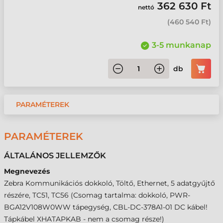
362 630 Ft
nettó
(
460 540 Ft
)
3-5 munkanap
db
PARAMÉTEREK
PARAMÉTEREK
ÁLTALÁNOS JELLEMZŐK
Megnevezés
Zebra Kommunikációs dokkoló, Töltő, Ethernet, 5 adatgyűjtő
részére, TC51, TC56 (Csomag tartalma: dokkoló, PWR-
BGA12V108W0WW tápegység, CBL-DC-378A1-01 DC kábel!
Tápkábel XHATAPKAB - nem a csomag része!)