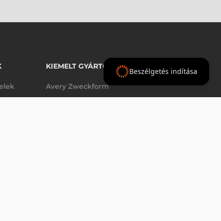
K
KIEMELT GYÁRTÓINK
Beszélgetés indítása
telek
Avery Zweckform
Datalogic
elek
Epson
VÁSÁRLÁS
db
Godex
Tezeko
g
TSC
Zebra