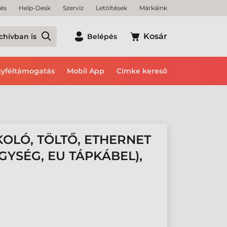
tés
Help-Desk
Szerviz
Letöltések
Márkáink
Kosár
chívban is
Belépés
yféltámogatás
Mobil App
Címke kereső
LÓ, TÖLTŐ, ETHERNET
YSÉG, EU TÁPKÁBEL),