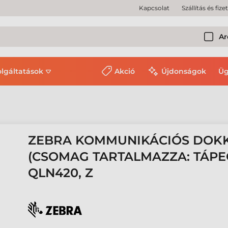
Kapcsolat
Szállítás és fize
Ar
olgáltatások
Akció
Újdonságok
Üg
ZEBRA KOMMUNIKÁCIÓS DOKKO
(CSOMAG TARTALMAZZA: TÁPEG
QLN420, Z