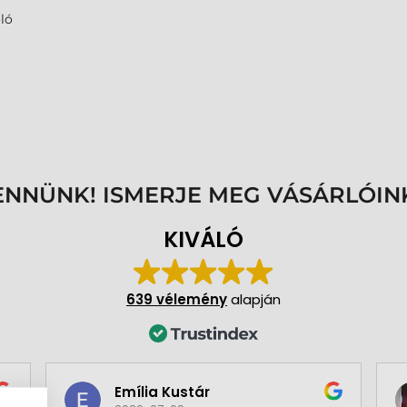
ló
ENNÜNK! ISMERJE MEG VÁSÁRLÓIN
KIVÁLÓ
639 vélemény
alapján
Emília Kustár