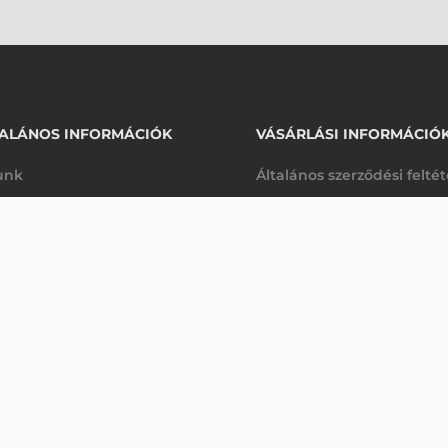
ALÁNOS INFORMÁCIÓK
VÁSÁRLÁSI INFORMÁCIÓ
unk
Általános szerződési felté
rhetőségek
Adatkezelési tájékoztató
72 060 Ft
ZEBRA KOMMUNIKÁCIÓS DOKKOLÓ, TÖLTŐ, ETHERNET (CSOMAG TARTALMAZZA: TÁPEGYSÉG, EU TÁPKÁBEL), QLN420, Z
nettó
arancia
Szállítási és fizetési feltét
anap
(
91 516 Ft
)
K
Jogi nyilatkozat
káink
Elállás a szerződéstől
k végleges törlése
Utalásos fizetési lehetősé
p-Desk
Legyen viszonteladónk