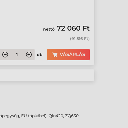
72 060 Ft
nettó
(
91 516 Ft
)
VÁSÁRLÁS
db
tápegység, EU tápkábel), Qln420, ZQ630