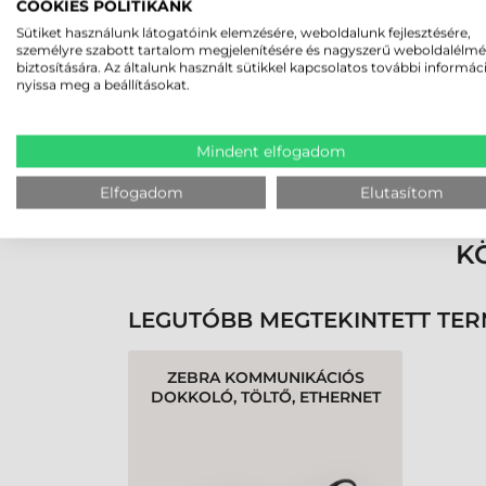
2026-07-13
COOKIES POLITIKÁNK
Sütiket használunk látogatóink elemzésére, weboldalunk fejlesztésére,
személyre szabott tartalom megjelenítésére és nagyszerű weboldalélm
Telefonon segítettek a címkenyomtat
biztosítására. Az általunk használt sütikkel kapcsolatos további informác
nyissa meg a beállításokat.
és a kiegészítők kiválasztásában, majd
rendelés során vétett hibámat is
készségesen javították. Nagyon pozitív
Mindent elfogadom
a véleményem róluk.
Elfogadom
Elutasítom
K
LEGUTÓBB MEGTEKINTETT TE
ZEBRA KOMMUNIKÁCIÓS
DOKKOLÓ, TÖLTŐ, ETHERNET
(CSOMAG TARTALMAZZA:
TÁPEGYSÉG, EU TÁPKÁBEL),
QLN420, Z