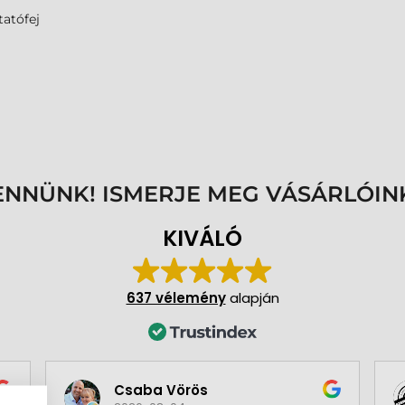
atófej
ENNÜNK! ISMERJE MEG VÁSÁRLÓIN
KIVÁLÓ
637 vélemény
alapján
Csaba Vörös