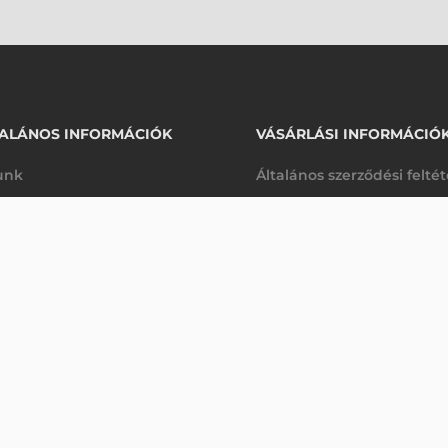
ALÁNOS INFORMÁCIÓK
VÁSÁRLÁSI INFORMÁCIÓ
unk
Általános szerződési felté
rhetőségek
Adatkezelési tájékoztató
50 230 Ft
ZD421D
nettó
arancia
Szállítási és fizetési feltét
anap
(
63 792 Ft
)
K
Jogi nyilatkozat
káink
Elállás a szerződéstől
k végleges törlése
Utalásos fizetési lehetősé
p-Desk
Legyen viszonteladónk