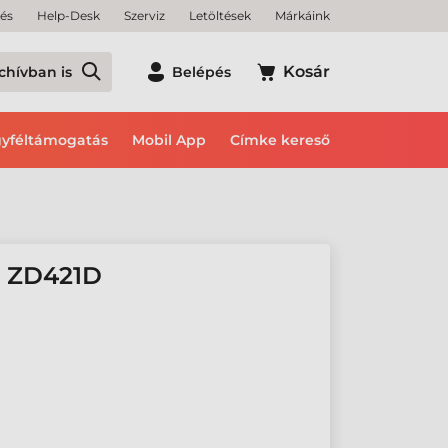
tés
Help-Desk
Szerviz
Letöltések
Márkáink
Kosár
chívban is
Belépés
yféltámogatás
Mobil App
Címke kereső
, ZD421D