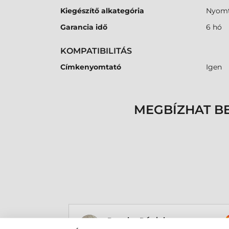
Kiegészítő alkategória
Nyomt
Garancia idő
6 hó
KOMPATIBILITÁS
Címkenyomtató
Igen
MEGBÍZHAT B
Rucska Dániel