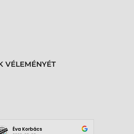
K VÉLEMÉNYÉT
Éva Korbács
A bol