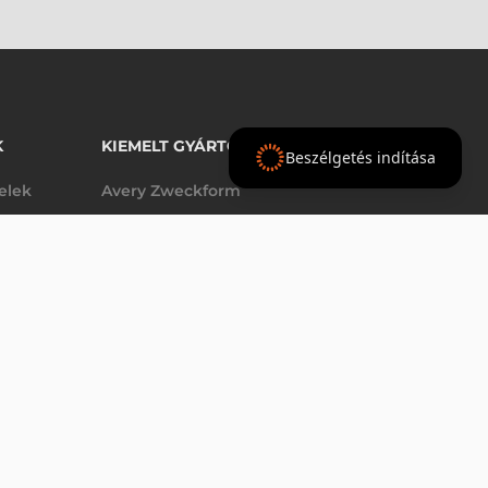
K
KIEMELT GYÁRTÓINK
Beszélgetés indítása
telek
Avery Zweckform
Datalogic
elek
Epson
VÁSÁRLÁS
db
Godex
Tezeko
g
TSC
Zebra