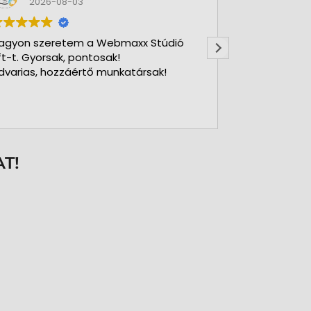
2026-08-03
2026-
agyon szeretem a Webmaxx Stúdió
Gyors precíz
ft-t. Gyorsak, pontosak!
dvarias, hozzáértő munkatársak!
T!