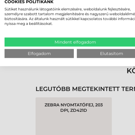
2026-05-29
COOKIES POLITIKÁNK
Sütiket használunk látogatóink elemzésére, weboldalunk fejlesztésére,
személyre szabott tartalom megjelenítésére és nagyszerű weboldalélm
biztosítására. Az általunk használt sütikkel kapcsolatos további informác
nyissa meg a beállításokat.
Mindent elfogadom
Rendben volt a rendelésem
Olvass tovább
Elfogadom
Elutasítom
K
LEGUTÓBB MEGTEKINTETT TE
ZEBRA NYOMTATÓFEJ, 203
DPI, ZD421D