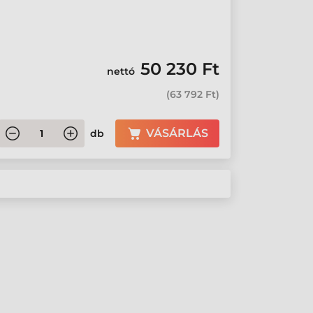
50 230 Ft
nettó
(
63 792 Ft
)
VÁSÁRLÁS
db