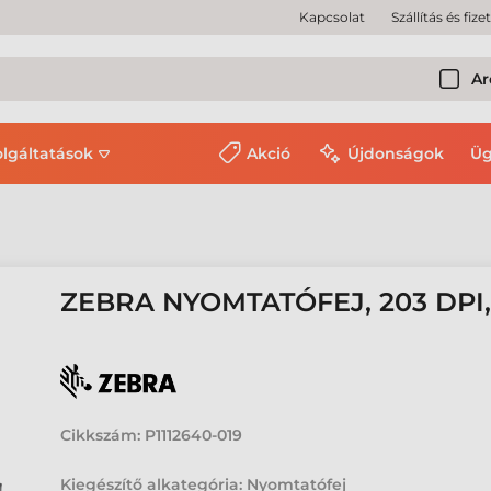
Kapcsolat
Szállítás és fize
Ar
olgáltatások
Akció
Újdonságok
Üg
ZEBRA NYOMTATÓFEJ, 203 DPI
Cikkszám:
P1112640-019
Kiegészítő alkategória: Nyomtatófej