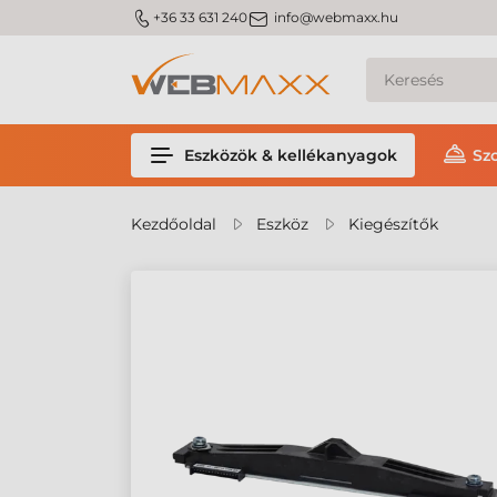
m_phone
m_email
+36 33 631 240
info@webmaxx.hu
Eszközök & kellékanyagok
Sz
Kezdőoldal
Eszköz
Kiegészítők