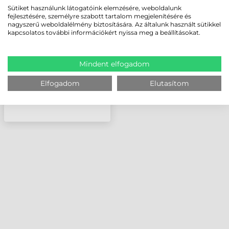
ZEBRA NYOMTATÓFEJ,
Sütiket használunk látogatóink elemzésére, weboldalunk
203 DPI, ZD621D
fejlesztésére, személyre szabott tartalom megjelenítésére és
nagyszerű weboldalélmény biztosítására. Az általunk használt sütikkel
kapcsolatos további információkért nyissa meg a beállításokat.
Mindent elfogadom
Elfogadom
Elutasítom