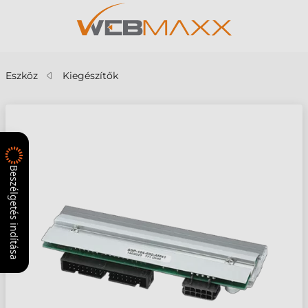
Eszköz
Kiegészítők
Beszélgetés indítása