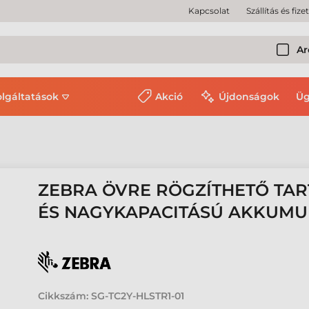
Kapcsolat
Szállítás és fize
Ar
olgáltatások
Akció
Újdonságok
Üg
ZEBRA ÖVRE RÖGZÍTHETŐ TART
ÉS NAGYKAPACITÁSÚ AKKUMU
Cikkszám:
SG-TC2Y-HLSTR1-01