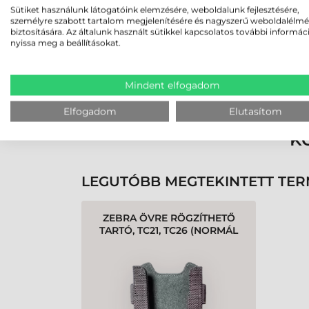
Sütiket használunk látogatóink elemzésére, weboldalunk fejlesztésére,
személyre szabott tartalom megjelenítésére és nagyszerű weboldalélm
biztosítására. Az általunk használt sütikkel kapcsolatos további informác
nyissa meg a beállításokat.
Rendben volt a rendelésem
Olvass tovább
Mindent elfogadom
Elfogadom
Elutasítom
K
LEGUTÓBB MEGTEKINTETT TE
ZEBRA ÖVRE RÖGZÍTHETŐ
TARTÓ, TC21, TC26 (NORMÁL
ÉS NAGYKAPACITÁSÚ
AKKUMULÁTORHOZ IS)