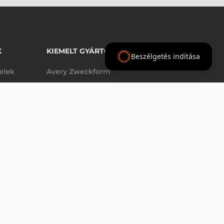
K
KIEMELT GYÁRTÓINK
Beszélgetés indítása
telek
Avery Zweckform
Datalogic
elek
Epson
VÁSÁRLÁS
db
Godex
Tezeko
g
TSC
Zebra