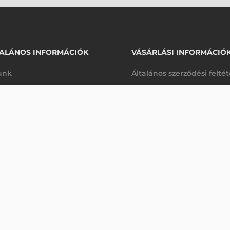
ALÁNOS INFORMÁCIÓK
VÁSÁRLÁSI INFORMÁCIÓ
unk
Általános szerződési felté
rhetőségek
Adatkezelési tájékoztató
16 440 Ft
ZEBRA ÖVRE RÖGZÍTHETŐ TARTÓ, TC21, TC26 (NORMÁL ÉS NAGYKAPACITÁSÚ AKKUMULÁTORHOZ IS)
nettó
arancia
Szállítási és fizetési feltét
kanap
(
20 879 Ft
)
K
Jogi nyilatkozat
káink
Elállás a szerződéstől
k végleges törlése
Utalásos fizetési lehetősé
p-Desk
Legyen viszonteladónk