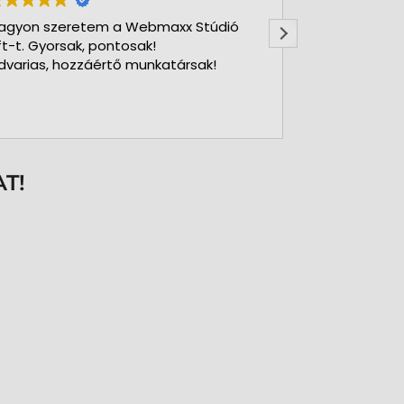
agyon szeretem a Webmaxx Stúdió
Gyors precíz
ft-t. Gyorsak, pontosak!
dvarias, hozzáértő munkatársak!
T!