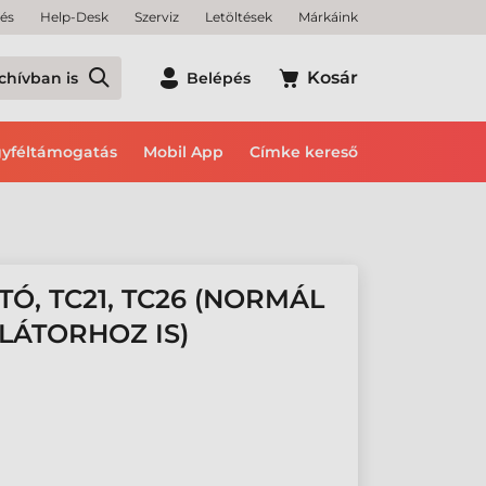
tés
Help-Desk
Szerviz
Letöltések
Márkáink
Kosár
chívban is
Belépés
yféltámogatás
Mobil App
Címke kereső
Ó, TC21, TC26 (NORMÁL
LÁTORHOZ IS)