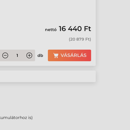
16 440 Ft
nettó
(
20 879 Ft
)
VÁSÁRLÁS
db
kumulátorhoz is)