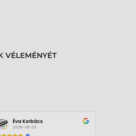
K VÉLEMÉNYÉT
Éva Korbács
A bol
2026-08-03
2026-