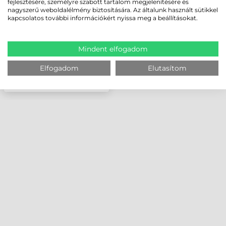
fejlesztésére, személyre szabott tartalom megjelenítésére és
nagyszerű weboldalélmény biztosítására. Az általunk használt sütikkel
kapcsolatos további információkért nyissa meg a beállításokat.
Mindent elfogadom
Elfogadom
Elutasítom