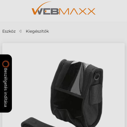
Eszköz
Kiegészítők
Beszélgetés indítása