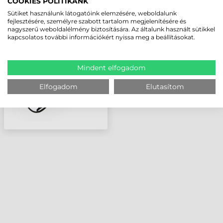
COOKIES POLITIKÁNK
ZEBRA TÁPEGYSÉG, R12,
Sütiket használunk látogatóink elemzésére, weboldalunk
19 V (AC TÁPKÁBELT
fejlesztésére, személyre szabott tartalom megjelenítésére és
nagyszerű weboldalélmény biztosítására. Az általunk használt sütikkel
NEM TARTALMAZ!)
kapcsolatos további információkért nyissa meg a beállításokat.
Mindent elfogadom
Elfogadom
Elutasítom