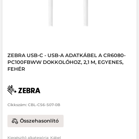
ZEBRA USB-C - USB-A ADATKÁBEL A CR6080-
PC100FBWW DOKKOLÓHOZ, 2,1 M, EGYENES,
FEHÉR
Cikkszám:
CBL-CS6-S07-0B
Összehasonlító
Kiegészítő alkategória: Kábel