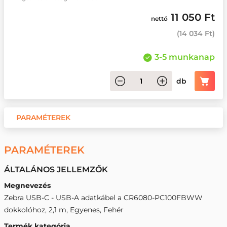
11 050 Ft
nettó
(
14 034 Ft
)
3-5 munkanap
db
PARAMÉTEREK
PARAMÉTEREK
ÁLTALÁNOS JELLEMZŐK
Megnevezés
Zebra USB-C - USB-A adatkábel a CR6080-PC100FBWW
dokkolóhoz, 2,1 m, Egyenes, Fehér
Termék kategória