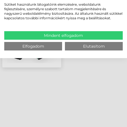
ZEBRA VÁGÓ, TLP2824
Sütiket használunk látogatóink elemzésére, weboldalunk
PLUS
fejlesztésére, személyre szabott tartalom megjelenítésére és
nagyszerű weboldalélmény biztosítására. Az általunk használt sütikkel
kapcsolatos további információkért nyissa meg a beállításokat.
Mindent elfogadom
Elfogadom
Elutasítom