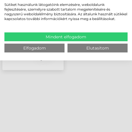
ZEBRA VÁLLPÁNT, ET8X
Sütiket használunk látogatóink elemzésére, weboldalunk
TABLETHEZ
fejlesztésére, személyre szabott tartalom megjelenítésére és
nagyszerű weboldalélmény biztosítására. Az általunk használt sütikkel
kapcsolatos további információkért nyissa meg a beállításokat.
Mindent elfogadom
Elfogadom
Elutasítom