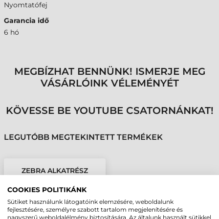
Nyomtatófej
Garancia idő
6 hó
MEGBÍZHAT BENNÜNK! ISMERJE MEG
VÁSÁRLÓINK VÉLEMÉNYÉT
KÖVESSE BE YOUTUBE CSATORNÁNKAT!
LEGUTÓBB MEGTEKINTETT TERMÉKEK
ZEBRA ALKATRÉSZ
ZD220T, ZD230T 203 DPI
FEJ
COOKIES POLITIKÁNK
Sütiket használunk látogatóink elemzésére, weboldalunk
fejlesztésére, személyre szabott tartalom megjelenítésére és
nagyszerű weboldalélmény biztosítására. Az általunk használt sütikkel