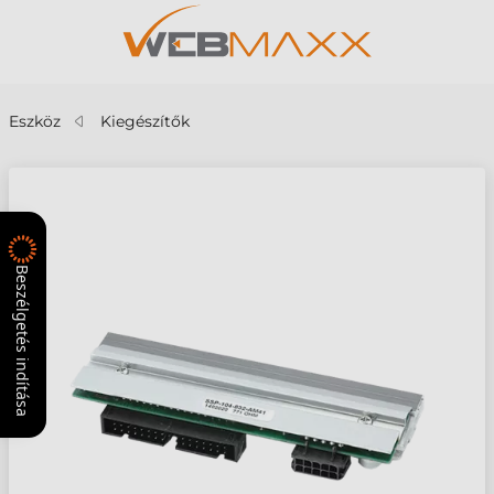
Eszköz
Kiegészítők
Beszélgetés indítása