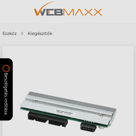
Eszköz
Kiegészítők
Beszélgetés indítása