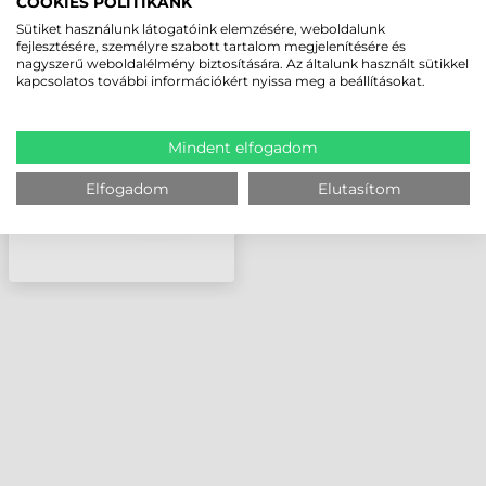
COOKIES POLITIKÁNK
ZEBRA NYOMTATÓFEJ,
Sütiket használunk látogatóink elemzésére, weboldalunk
110XI4, 24 DOTS/MM
fejlesztésére, személyre szabott tartalom megjelenítésére és
nagyszerű weboldalélmény biztosítására. Az általunk használt sütikkel
(600 DPI)
kapcsolatos további információkért nyissa meg a beállításokat.
Mindent elfogadom
Elfogadom
Elutasítom