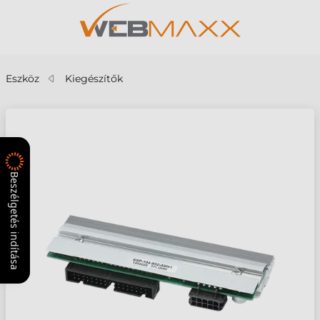
Eszköz
Kiegészítők
Beszélgetés indítása