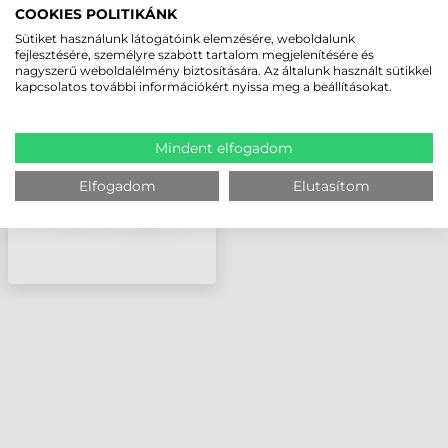
COOKIES POLITIKÁNK
Sütiket használunk látogatóink elemzésére, weboldalunk
ZEBRA NYOMTATÓFEJ,
fejlesztésére, személyre szabott tartalom megjelenítésére és
160S, 172PAX,
nagyszerű weboldalélmény biztosítására. Az általunk használt sütikkel
170XIIIIPLUS, 8
kapcsolatos további információkért nyissa meg a beállításokat.
DOTS/MM (203 DPI)
Mindent elfogadom
Elfogadom
Elutasítom