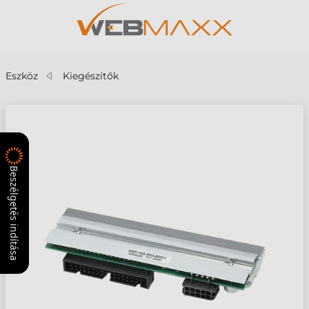
Eszköz
Kiegészítők
Beszélgetés indítása