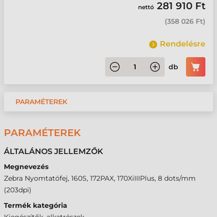
281 910 Ft
nettó
(
358 026 Ft
)
Rendelésre
db
PARAMÉTEREK
PARAMÉTEREK
ÁLTALÁNOS JELLEMZŐK
Megnevezés
Zebra Nyomtatófej, 160S, 172PAX, 170XiIIIPlus, 8 dots/mm
(203dpi)
Termék kategória