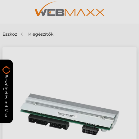
Eszköz
Kiegészítők
Beszélgetés indítása