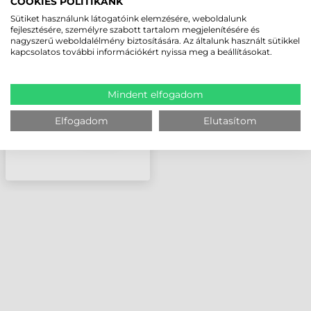
COOKIES POLITIKÁNK
ZEBRA NYOMTATÓFEJ,
Sütiket használunk látogatóink elemzésére, weboldalunk
TLP2824, 8 DOTS/MM
fejlesztésére, személyre szabott tartalom megjelenítésére és
nagyszerű weboldalélmény biztosítására. Az általunk használt sütikkel
(203 DPI)
kapcsolatos további információkért nyissa meg a beállításokat.
Mindent elfogadom
Elfogadom
Elutasítom