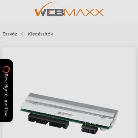
Eszköz
Kiegészítők
Beszélgetés indítása