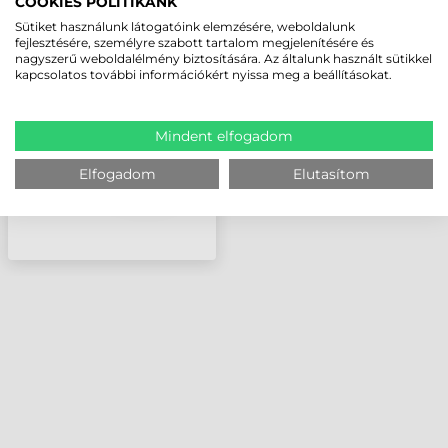
COOKIES POLITIKÁNK
ZEBRA NYOMTATÓFEJ,
Sütiket használunk látogatóink elemzésére, weboldalunk
ZT200, 12 DOTS/MM (300
fejlesztésére, személyre szabott tartalom megjelenítésére és
nagyszerű weboldalélmény biztosítására. Az általunk használt sütikkel
DPI)
kapcsolatos további információkért nyissa meg a beállításokat.
Mindent elfogadom
Elfogadom
Elutasítom