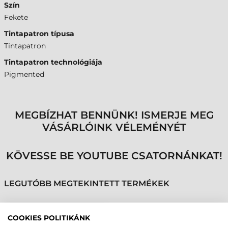
Szín
Fekete
Tintapatron típusa
Tintapatron
Tintapatron technológiája
Pigmented
MEGBÍZHAT BENNÜNK! ISMERJE MEG
VÁSÁRLÓINK VÉLEMÉNYÉT
KÖVESSE BE YOUTUBE CSATORNÁNKAT!
LEGUTÓBB MEGTEKINTETT TERMÉKEK
COOKIES POLITIKÁNK
PRIMERA 053436
FEKETE TINTAPATRON