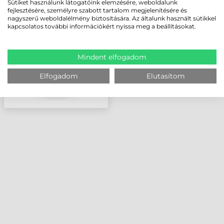
Sütiket használunk látogatóink elemzésére, weboldalunk
(FEKETE), PIGMENTED,
fejlesztésére, személyre szabott tartalom megjelenítésére és
LX900E
nagyszerű weboldalélmény biztosítására. Az általunk használt sütikkel
kapcsolatos további információkért nyissa meg a beállításokat.
Mindent elfogadom
Elfogadom
Elutasítom