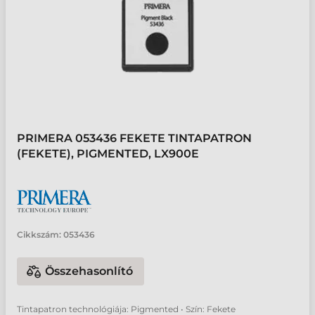
PRIMERA 053436 FEKETE TINTAPATRON
(FEKETE), PIGMENTED, LX900E
Cikkszám:
053436
Összehasonlító
Tintapatron technológiája: Pigmented • Szín: Fekete