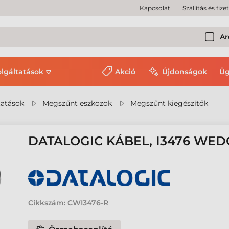
Kapcsolat
Szállítás és fize
Ar
olgáltatások
Akció
Újdonságok
Üg
tatások
Megszűnt eszközök
Megszűnt kiegészítők
DATALOGIC KÁBEL, I3476 WED
Cikkszám:
CWI3476-R