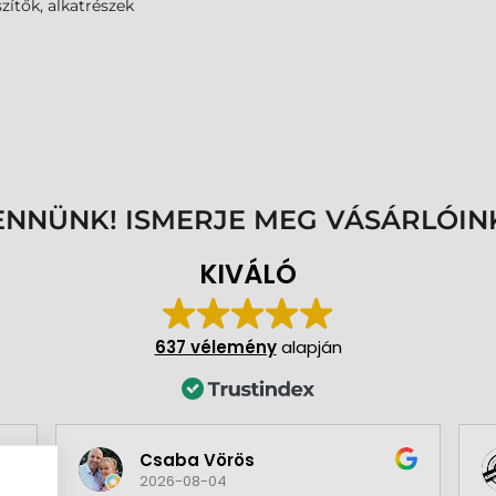
zítők, alkatrészek
ENNÜNK! ISMERJE MEG VÁSÁRLÓIN
KIVÁLÓ
637 vélemény
alapján
Csaba Vörös
2026-08-04