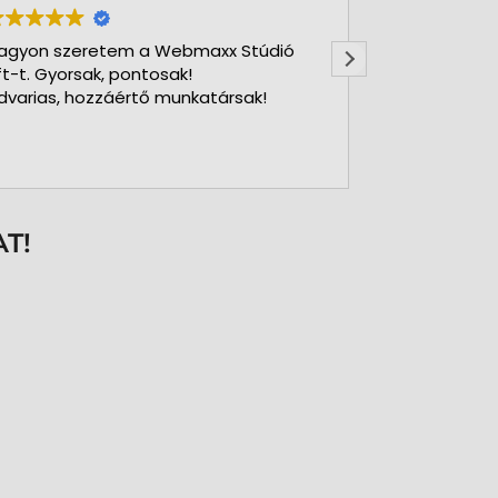
agyon szeretem a Webmaxx Stúdió
Gyors precíz
ft-t. Gyorsak, pontosak!
dvarias, hozzáértő munkatársak!
T!