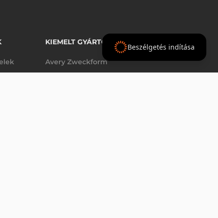
K
KIEMELT GYÁRTÓINK
Beszélgetés indítása
telek
Avery Zweckform
Datalogic
- Ft
nettó
elek
Epson
(
-
)
Godex
Tezeko
g
TSC
Zebra