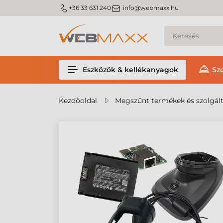
m_phone
m_email
+36 33 631 240
info@webmaxx.hu
Eszközök & kellékanyagok
Sz
Kezdőoldal
Megszűnt termékek és szolgál