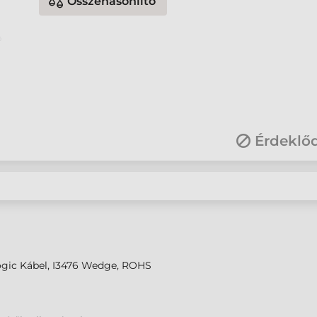
Összehasonlító
Érdeklő
ogic Kábel, I3476 Wedge, ROHS