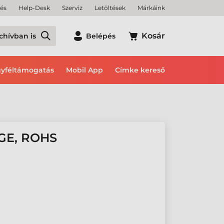
tés
Help-Desk
Szerviz
Letöltések
Márkáink
Kosár
chívban is
Belépés
yféltámogatás
Mobil App
Címke kereső
GE, ROHS