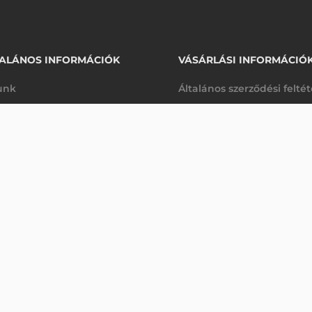
ALÁNOS INFORMÁCIÓK
VÁSÁRLÁSI INFORMÁCIÓ
unk
Általános szerződési felté
rhetőségek
Adatkezelési tájékoztató
E, ROHS
arancia
Szállítási és fizetési feltét
Érdeklődjön
K
Jogi nyilatkozat
káink
Elállás a szerződéstől
k végleges törlése
Utalásos fizetési lehetősé
p-Desk
Legyen viszonteladónk