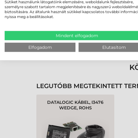
Sütiket használunk látogatóink elemzésére, weboldalunk fejlesztésére,
személyre szabott tartalom megjelenítésére és nagyszerű weboldalélm
biztosítására. Az általunk használt sütikkel kapcsolatos további informác
nyissa meg a beállításokat.
Mindent elfogadom
Rendben volt a rendelésem
Olvass tovább
Elfogadom
Elutasítom
K
LEGUTÓBB MEGTEKINTETT TE
DATALOGIC KÁBEL, I3476
WEDGE, ROHS