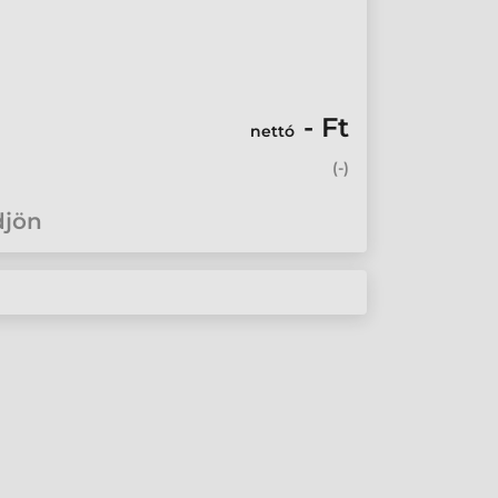
- Ft
nettó
(
-
)
djön