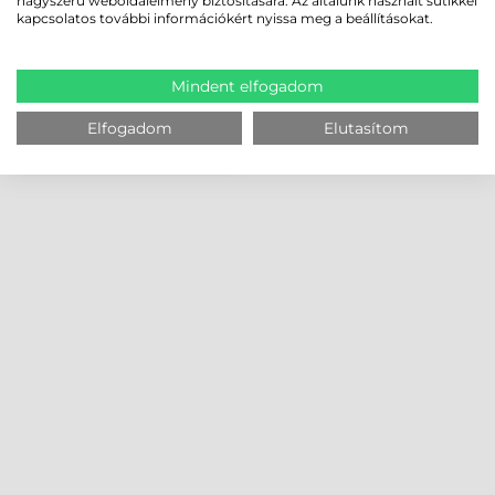
nagyszerű weboldalélmény biztosítására. Az általunk használt sütikkel
kapcsolatos további információkért nyissa meg a beállításokat.
Mindent elfogadom
Elfogadom
Elutasítom