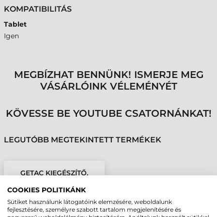
KOMPATIBILITÁS
Tablet
Igen
MEGBÍZHAT BENNÜNK! ISMERJE MEG
VÁSÁRLÓINK VÉLEMÉNYÉT
KÖVESSE BE YOUTUBE CSATORNÁNKAT!
LEGUTÓBB MEGTEKINTETT TERMÉKEK
GETAC KIEGÉSZÍTŐ,
RX10 TABLETHEZ
COOKIES POLITIKÁNK
KÉPERNYŐ VÉDŐ FÓLIA
Sütiket használunk látogatóink elemzésére, weboldalunk
fejlesztésére, személyre szabott tartalom megjelenítésére és