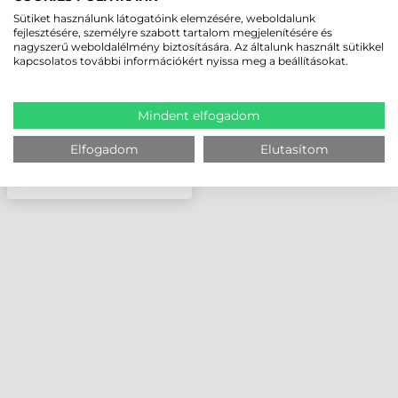
TÁPKÁBEL
Sütiket használunk látogatóink elemzésére, weboldalunk
(B300/E110/S400/V110/F110/T800/RX10)
fejlesztésére, személyre szabott tartalom megjelenítésére és
nagyszerű weboldalélmény biztosítására. Az általunk használt sütikkel
kapcsolatos további információkért nyissa meg a beállításokat.
Mindent elfogadom
Elfogadom
Elutasítom