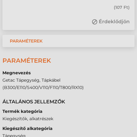
(
107 Ft
)
Érdeklődjön
PARAMÉTEREK
PARAMÉTEREK
Megnevezés
Getac Tápegység, Tápkábel
(B300/E110/S400/V110/F110/T800/RX10)
ÁLTALÁNOS JELLEMZŐK
Termék kategória
Kiegészítők, alkatrészek
Kiegészítő alkategória
Tápegység