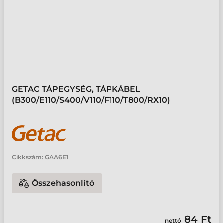
GETAC TÁPEGYSÉG, TÁPKÁBEL
(B300/E110/S400/V110/F110/T800/RX10)
Cikkszám:
GAA6E1
Összehasonlító
84 Ft
nettó