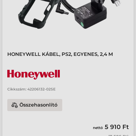
HONEYWELL KÁBEL, PS2, EGYENES, 2,4 M
Cikkszám:
42206132-02SE
Összehasonlító
5 910 Ft
nettó