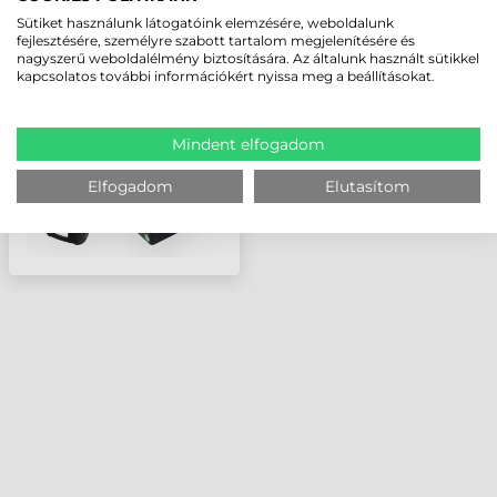
HONEYWELL
Sütiket használunk látogatóink elemzésére, weboldalunk
KOMMUNIKÁCIÓS
fejlesztésére, személyre szabott tartalom megjelenítésére és
DOKKOLÓ, TÖLTŐ, BT,
nagyszerű weboldalélmény biztosítására. Az általunk használt sütikkel
MULTI-INTERFÉSZ
kapcsolatos további információkért nyissa meg a beállításokat.
(RS232, USB, BILL.)
Mindent elfogadom
Elfogadom
Elutasítom