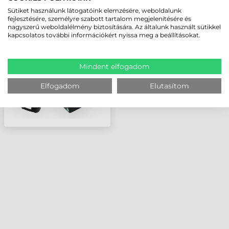
HONEYWELL TÖLTŐ, 4
Sütiket használunk látogatóink elemzésére, weboldalunk
AKKUMULÁTOR
fejlesztésére, személyre szabott tartalom megjelenítésére és
(NORMÁL ÉS NAGY
nagyszerű weboldalélmény biztosítására. Az általunk használt sütikkel
MÉRETŰ) RÉSZÉRE
kapcsolatos további információkért nyissa meg a beállításokat.
Mindent elfogadom
Elfogadom
Elutasítom