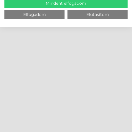
Mindent elfogadom
Elfogadom
Elutasítom