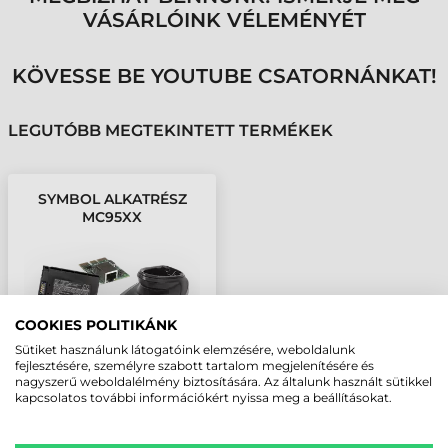
VÁSÁRLÓINK VÉLEMÉNYÉT
KÖVESSE BE YOUTUBE CSATORNÁNKAT!
LEGUTÓBB MEGTEKINTETT TERMÉKEK
SYMBOL ALKATRÉSZ
MC95XX
AKKUMULÁTOR
4800MAH
COOKIES POLITIKÁNK
Sütiket használunk látogatóink elemzésére, weboldalunk
fejlesztésére, személyre szabott tartalom megjelenítésére és
nagyszerű weboldalélmény biztosítására. Az általunk használt sütikkel
kapcsolatos további információkért nyissa meg a beállításokat.