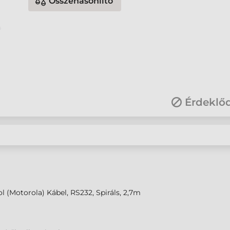
Összehasonlító
Érdeklő
 (Motorola) Kábel, RS232, Spiráls, 2,7m