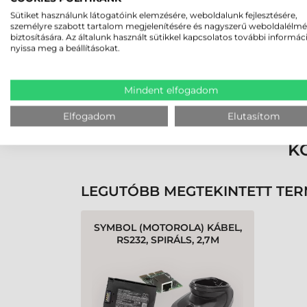
Sütiket használunk látogatóink elemzésére, weboldalunk fejlesztésére,
személyre szabott tartalom megjelenítésére és nagyszerű weboldalélm
biztosítására. Az általunk használt sütikkel kapcsolatos további informác
nyissa meg a beállításokat.
Rendben volt a rendelésem
Mindent elfogadom
Olvass tovább
Elfogadom
Elutasítom
K
LEGUTÓBB MEGTEKINTETT TE
SYMBOL (MOTOROLA) KÁBEL,
RS232, SPIRÁLS, 2,7M