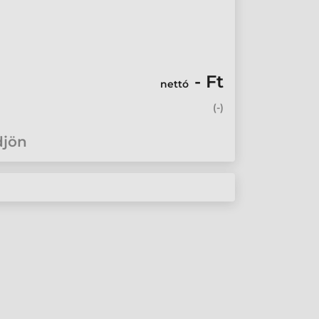
- Ft
nettó
(
-
)
djön