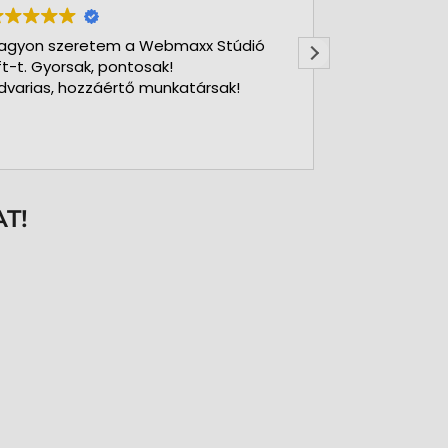
agyon szeretem a Webmaxx Stúdió
Gyors precíz
ft-t. Gyorsak, pontosak!
dvarias, hozzáértő munkatársak!
T!