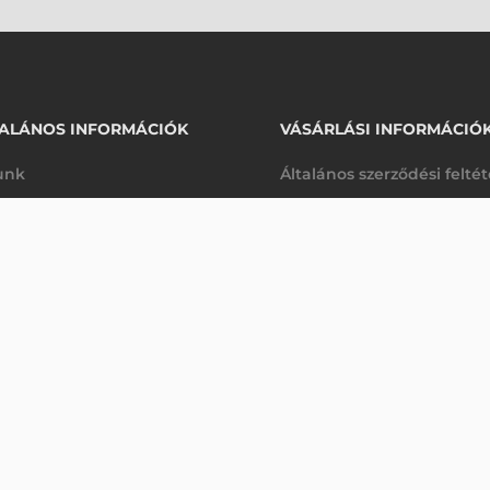
ALÁNOS INFORMÁCIÓK
VÁSÁRLÁSI INFORMÁCIÓ
unk
Általános szerződési felté
rhetőségek
Adatkezelési tájékoztató
32, SPIRÁLS, 2,7M
arancia
Szállítási és fizetési feltét
Érdeklődjön
K
Jogi nyilatkozat
káink
Elállás a szerződéstől
k végleges törlése
Utalásos fizetési lehetősé
p-Desk
Legyen viszonteladónk