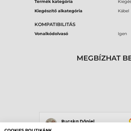
Termék kategória
Kiegés
Kiegészítő alkategória
Kábel
KOMPATIBILITÁS
Vonalkódolvasó
Igen
MEGBÍZHAT B
Rucska Dániel
2026-05-29
COOKIES POLITIKÁNK