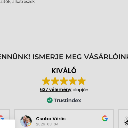
zítők, alkatrészek
ENNÜNK! ISMERJE MEG VÁSÁRLÓIN
KIVÁLÓ
637 vélemény
alapján
Csaba Vörös
2026-08-04