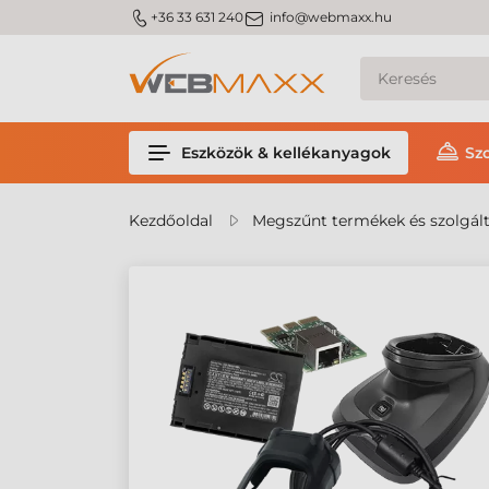
m_phone
m_email
+36 33 631 240
info@webmaxx.hu
Eszközök & kellékanyagok
Sz
Kezdőoldal
Megszűnt termékek és szolgál