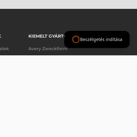
K
KIEMELT GYÁRTÓINK
Beszélgetés indítása
telek
Avery Zweckform
Datalogic
- Ft
nettó
elek
Epson
(
-
)
Godex
Tezeko
g
TSC
Zebra