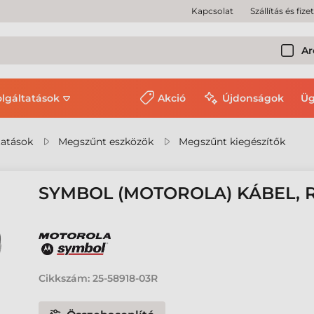
Kapcsolat
Szállítás és fize
Ar
olgáltatások
Akció
Újdonságok
Üg
tatások
Megszűnt eszközök
Megszűnt kiegészítők
SYMBOL (MOTOROLA) KÁBEL, RS
Cikkszám:
25-58918-03R