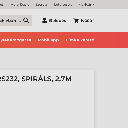
tés
Help-Desk
Szerviz
Letöltések
Márkáink
Kosár
chívban is
Belépés
yféltámogatás
Mobil App
Címke kereső
232, SPIRÁLS, 2,7M