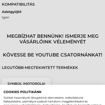
KOMPATIBILITÁS
Adatgyűjtő
Igen
MEGBÍZHAT BENNÜNK! ISMERJE MEG
VÁSÁRLÓINK VÉLEMÉNYÉT
KÖVESSE BE YOUTUBE CSATORNÁNKAT!
LEGUTÓBB MEGTEKINTETT TERMÉKEK
SYMBOL (MOTOROLA)
KIEGÉSZÍTŐ, ÖVTARTÓ,
COOKIES POLITIKÁNK
BŐR, FEKETE, MC45
Sütiket használunk látogatóink elemzésére, weboldalunk
fejlesztésére, személyre szabott tartalom megjelenítésére és