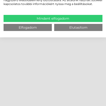
nagyszerű weboldalélmény biztosítására. Az általunk használt sütikkel
kapcsolatos további információkért nyissa meg a beállításokat.
Mindent elfogadom
Elfogadom
Elutasítom