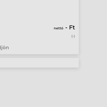
- Ft
nettó
(
-
)
djön