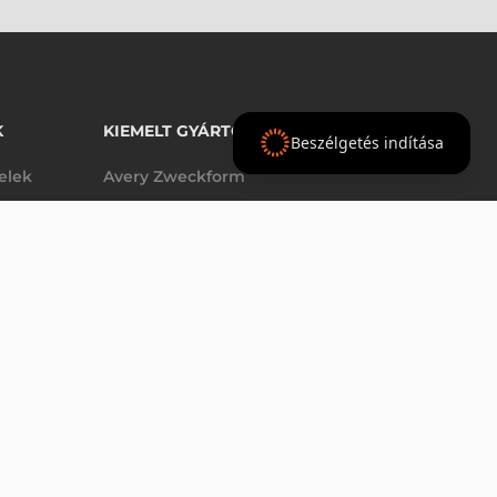
K
KIEMELT GYÁRTÓINK
Beszélgetés indítása
telek
Avery Zweckform
Datalogic
- Ft
nettó
elek
Epson
(
-
)
Godex
Tezeko
g
TSC
Zebra