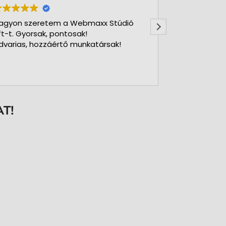
agyon szeretem a Webmaxx Stúdió
Gyors precíz
ft-t. Gyorsak, pontosak!
dvarias, hozzáértő munkatársak!
T!