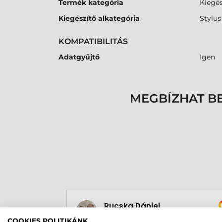
Termék kategória
Kiegés
Kiegészítő alkategória
Stylus
KOMPATIBILITÁS
Adatgyűjtő
Igen
MEGBÍZHAT B
Rucska Dániel
2026-05-29
COOKIES POLITIKÁNK