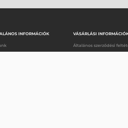
ALÁNOS INFORMÁCIÓK
VÁSÁRLÁSI INFORMÁCIÓ
unk
Általános szerződési felté
rhetőségek
Adatkezelési tájékoztató
, STYLUS, TC55, (3 DB/CSOMAG)
arancia
Szállítási és fizetési feltét
Érdeklődjön
K
Jogi nyilatkozat
káink
Elállás a szerződéstől
k végleges törlése
Utalásos fizetési lehetősé
p-Desk
Legyen viszonteladónk