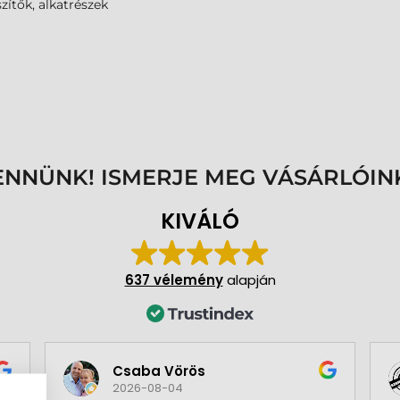
zítők, alkatrészek
ENNÜNK! ISMERJE MEG VÁSÁRLÓIN
KIVÁLÓ
637 vélemény
alapján
Csaba Vörös
2026-08-04