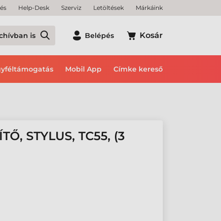
tés
Help-Desk
Szerviz
Letöltések
Márkáink
Kosár
chívban is
Belépés
yféltámogatás
Mobil App
Címke kereső
Ő, STYLUS, TC55, (3