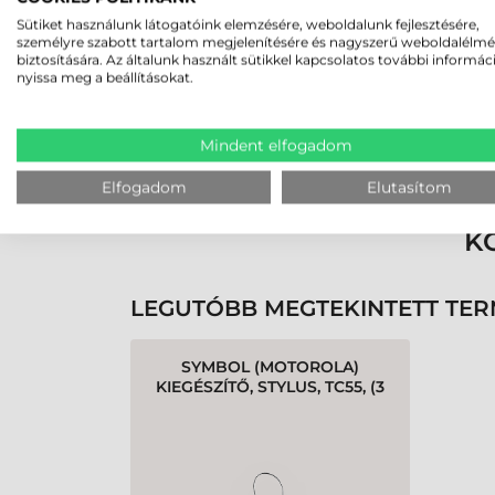
Sütiket használunk látogatóink elemzésére, weboldalunk fejlesztésére,
személyre szabott tartalom megjelenítésére és nagyszerű weboldalélm
biztosítására. Az általunk használt sütikkel kapcsolatos további informác
nyissa meg a beállításokat.
Rendben volt a rendelésem
Mindent elfogadom
Olvass tovább
Elfogadom
Elutasítom
K
LEGUTÓBB MEGTEKINTETT TE
SYMBOL (MOTOROLA)
KIEGÉSZÍTŐ, STYLUS, TC55, (3
DB/CSOMAG)