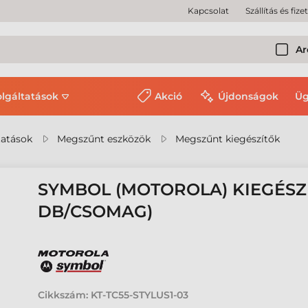
Kapcsolat
Szállítás és fize
Ar
olgáltatások
Akció
Újdonságok
Üg
tatások
Megszűnt eszközök
Megszűnt kiegészítők
SYMBOL (MOTOROLA) KIEGÉSZÍT
DB/CSOMAG)
Cikkszám:
KT-TC55-STYLUS1-03