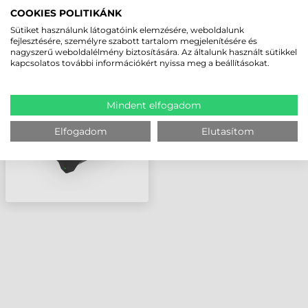
COOKIES POLITIKÁNK
Sütiket használunk látogatóink elemzésére, weboldalunk
SYMBOL (MOTOROLA)
fejlesztésére, személyre szabott tartalom megjelenítésére és
nagyszerű weboldalélmény biztosítására. Az általunk használt sütikkel
KOMMUNIKÁCIÓS
kapcsolatos további információkért nyissa meg a beállításokat.
DOKKOLÓ, TÖLTŐ, USB,
ETHERNET, 1
ADATGYŰJTŐ + 1
TARTALÉK
Mindent elfogadom
AKKUMLÁTOR
Elfogadom
Elutasítom