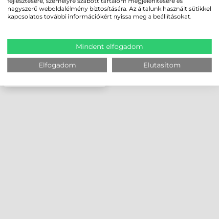
fejlesztésére, személyre szabott tartalom megjelenítésére és
nagyszerű weboldalélmény biztosítására. Az általunk használt sütikkel
kapcsolatos további információkért nyissa meg a beállításokat.
Mindent elfogadom
Elfogadom
Elutasítom