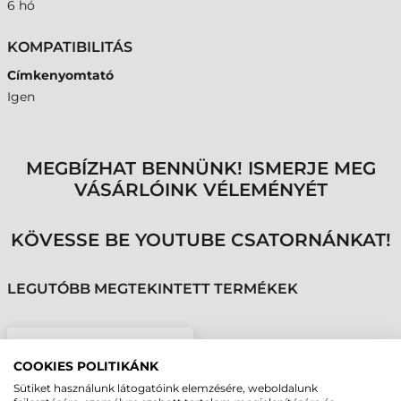
6 hó
KOMPATIBILITÁS
Címkenyomtató
Igen
MEGBÍZHAT BENNÜNK! ISMERJE MEG
VÁSÁRLÓINK VÉLEMÉNYÉT
KÖVESSE BE YOUTUBE CSATORNÁNKAT!
LEGUTÓBB MEGTEKINTETT TERMÉKEK
TSC NYOMTATÓFEJ,
TE300, TE310, 300 DPI
COOKIES POLITIKÁNK
Sütiket használunk látogatóink elemzésére, weboldalunk