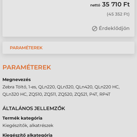
35 710 Ft
nettó
(
45 352 Ft
)
Érdeklődjön
PARAMÉTEREK
PARAMÉTEREK
Megnevezés
Zebra Töltő, 1-es, QLn220, QLn320, QLn420, QLn220 HC,
QLn320 HC, ZQ510, ZQ511, ZQ520, ZQ521, P4T, RP4T
ÁLTALÁNOS JELLEMZŐK
Termék kategória
Kiegészítők, alkatrészek
Kiegészítő alkategória