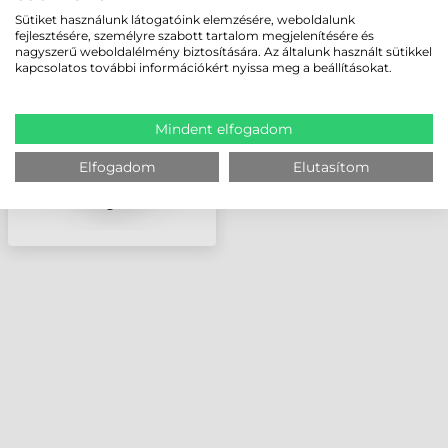
ZEBRA TÖLTŐ, 1-ES,
Sütiket használunk látogatóink elemzésére, weboldalunk
QLN220, QLN320,
fejlesztésére, személyre szabott tartalom megjelenítésére és
QLN420, QLN220 HC,
nagyszerű weboldalélmény biztosítására. Az általunk használt sütikkel
QLN320 HC, ZQ510,
kapcsolatos további információkért nyissa meg a beállításokat.
ZQ511, ZQ520, ZQ521,
P4T, RP
Mindent elfogadom
Elfogadom
Elutasítom