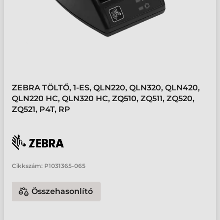
ZEBRA TÖLTŐ, 1-ES, QLN220, QLN320, QLN420,
QLN220 HC, QLN320 HC, ZQ510, ZQ511, ZQ520,
ZQ521, P4T, RP
Cikkszám:
P1031365-065
Összehasonlító