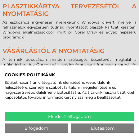
PLASZTIKKÁRTYA TERVEZÉSÉTŐL A
NYOMTATÁSIG
Az eszközhöz ingyenesen mellékelünk Windows drivert, mellyel a
felhasználók egyszerűen tudnak nyomtatott plasztik kártyát készíteni
Windows alkalmazásokból, mint pl. Corel Draw és egyéb népszerű
programok.
VÁSÁRLÁSTÓL A NYOMTATÁSIG
A termék dobozában minden szükséges összetevőt megtalál a
működéshez, így Önnek már csak kellékanyagot (műanyag kártyát és
festékszalagot), valamint igény esetén szoftvert kell vásárolnia és
indulhat is a kártyagyártás!
COOKIES POLITIKÁNK
Sütiket használunk látogatóink elemzésére, weboldalunk
fejlesztésére, személyre szabott tartalom megjelenítésére és
MEGBÍZHAT BENNÜNK! ISMERJE MEG
nagyszerű weboldalélmény biztosítására. Az általunk használt sütikkel
kapcsolatos további információkért nyissa meg a beállításokat.
VÁSÁRLÓINK VÉLEMÉNYÉT
Mindent elfogadom
KÖVESSE BE YOUTUBE CSATORNÁNKAT!
Elfogadom
Elutasítom
LEGUTÓBB MEGTEKINTETT TERMÉKEK