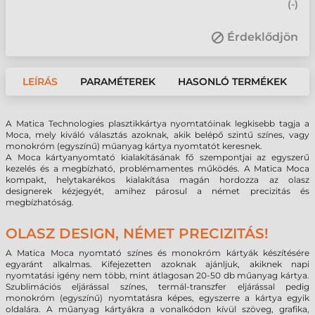
(
-
)
Érdeklődjön
LEÍRÁS
PARAMÉTEREK
HASONLÓ TERMÉKEK
A Matica Technologies plasztikkártya nyomtatóinak legkisebb tagja a
Moca, mely kiváló választás azoknak, akik belépő szintű színes, vagy
monokróm (egyszínű) műanyag kártya nyomtatót keresnek.
A Moca kártyanyomtató kialakításának fő szempontjai az egyszerű
kezelés és a megbízható, problémamentes működés. A Matica Moca
kompakt, helytakarékos kialakítása magán hordozza az olasz
designerek kézjegyét, amihez párosul a német precizitás és
megbízhatóság.
OLASZ DESIGN, NÉMET PRECIZITÁS!
A Matica Moca nyomtató színes és monokróm kártyák készítésére
egyaránt alkalmas. Kifejezetten azoknak ajánljuk, akiknek napi
nyomtatási igény nem több, mint átlagosan 20-50 db műanyag kártya.
Szublimációs eljárással színes, termál-transzfer eljárással pedig
monokróm (egyszínű) nyomtatásra képes, egyszerre a kártya egyik
oldalára. A műanyag kártyákra a vonalkódon kívül szöveg, grafika,