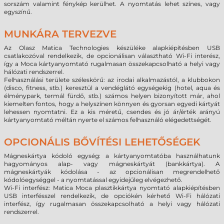
sorszám valamint fénykép kerülhet. A nyomtatás lehet színes, vagy
egyszínű.
MUNKÁRA TERVEZVE
Az Olasz Matica Technologies készüléke alapkiépítésben USB
csatlakozóval rendelkezik, de opcionálisan választható Wi-Fi interész,
így a Moca kártyanyomtató rugalmasan összekapcsolható a helyi vagy
hálózati rendszerrel.
Felhasználási területe széleskörű: az irodai alkalmazástól, a klubbokon
(disco, fitness, stb.) keresztül a vendéglátó egységekig (hotel, aqua és
élménypark, termál fürdő, stb.) számos helyen bizonyított már, ahol
kiemelten fontos, hogy a helyszínen könnyen és gyorsan egyedi kártyát
lehessen nyomtatni. Ez a kis méretű, csendes és jó ár/érték arányú
kártyanyomtató méltán nyerte el számos felhasználó elégedettségét.
OPCIONÁLIS BŐVÍTÉSI LEHETŐSÉGEK
Mágneskártya kódoló egység: a kártyanyomtatóba használhatunk
hagyományos alap- vagy mágneskártyát (bankkártya). A
mágneskártyák kódolása - az opcionálisan megrendelhető
kódolóegységgel - a nyomtatással egyidejűleg elvégezhető.
Wi-Fi interfész: Matica Moca plasztikkártya nyomtató alapkiépítésben
USB interfésszel rendelkezik, de opciókén kérhető Wi-Fi hálózati
interfész, így rugalmasan összekapcsolható a helyi vagy hálózati
rendszerrel.