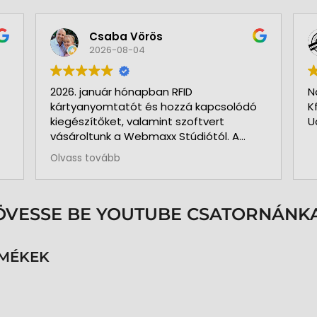
Csaba Vörös
2026-08-04
2026. január hónapban RFID
N
kártyanyomtatót és hozzá kapcsolódó
K
kiegészítőket, valamint szoftvert
U
vásároltunk a Webmaxx Stúdiótól. A
beszerzés megkezdése előtt segítettek
Olvass tovább
az igényeink szerinti típus
kiválasztásában. Minden rendben és
pontosan zajlott. Kollégájuk
személyesen üzemelte be a nyomtatót
ÖVESSE BE YOUTUBE CSATORNÁNKA
és a hozzá kapcsolódó szoftvert. Pár
hónap használat és 3.000 kártya
nyomtatása után is teljesen meg
RMÉKEK
vagyunk elégedve a nyomtatóval. A
közben felmerült kérdéseinkre azonnal
kaptunk segítséget, választ. Pontos,
precíz, megbízható munkatársak.