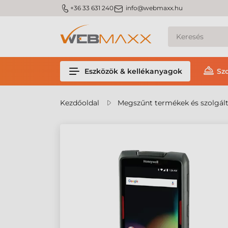
m_phone
m_email
+36 33 631 240
info@webmaxx.hu
Eszközök & kellékanyagok
Sz
Kezdőoldal
Megszűnt termékek és szolgál