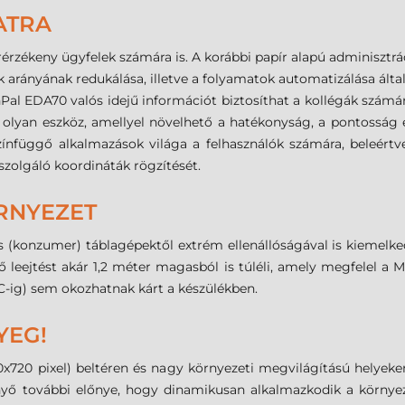
ATRA
rérzékeny ügyfelek számára is. A korábbi papír alapú adminisztr
k arányának redukálása, illetve a folyamatok automatizálása által
al EDA70 valós idejű információt biztosíthat a kollégák számára
lyan eszköz, amellyel növelhető a hatékonyság, a pontosság é
nfüggő alkalmazások világa a felhasználók számára, beleértve a
 szolgáló koordináták rögzítését.
RNYEZET
 (konzumer) táblagépektől extrém ellenállóságával is kiemelke
ő leejtést akár 1,2 méter magasból is túléli, amely megfelel a
C-ig) sem okozhatnak kárt a készülékben.
YEG!
x720 pixel) beltéren és nagy környezeti megvilágítású helyeken i
nyő további előnye, hogy dinamikusan alkalmazkodik a környez