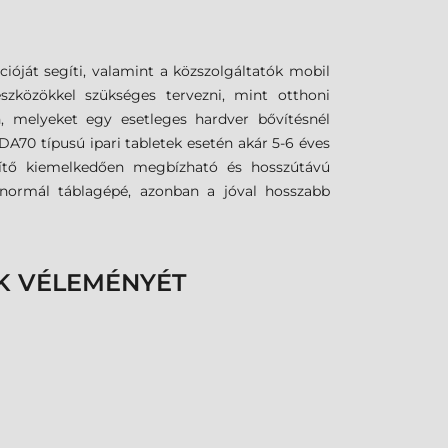
óját segíti, valamint a közszolgáltatók mobil
szközökkel szükséges tervezni, mint otthoni
en, melyeket egy esetleges hardver bővítésnél
DA70 típusú ipari tabletek esetén akár 5-6 éves
észítő kiemelkedően megbízható és hosszútávú
 normál táblagépé, azonban a jóval hosszabb
K VÉLEMÉNYÉT