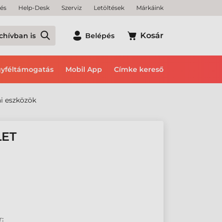
tés
Help-Desk
Szerviz
Letöltések
Márkáink
Kosár
chívban is
Belépés
yféltámogatás
Mobil App
Címke kereső
i eszközök
LET
r: