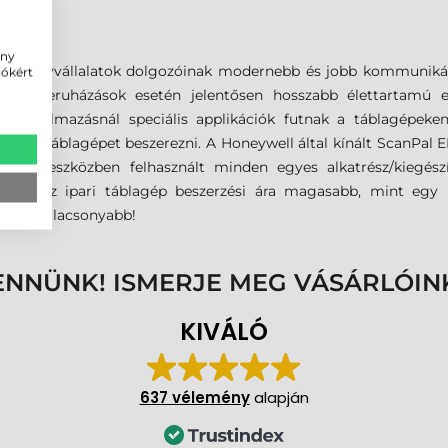
A!
ény
- és nagyvállalatok dolgozóinak modernebb és jobb kommunikáci
iókért
Céges beruházások esetén jelentősen hosszabb élettartamú e
alati alkalmazásnál speciális applikációk futnak a táblagépek
pusú táblagépet beszerezni. A Honeywell által kínált ScanPal E
 mivel az eszközben felhasznált minden egyes alkatrész/kieg
be véve az ipari táblagép beszerzési ára magasabb, mint egy
sokkal alacsonyabb!
ENNÜNK! ISMERJE MEG VÁSÁRLÓIN
KIVÁLÓ
637 vélemény
alapján