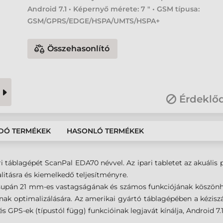
Android 7.1 • Képernyő mérete: 7 " • GSM típusa:
GSM/GPRS/EDGE/HSPA/UMTS/HSPA+
Összehasonlító
Érdeklő
DÓ TERMÉKEK
HASONLÓ TERMÉKEK
táblagépét ScanPal EDA70 névvel. Az ipari tabletet az akuális p
nalitásra és kiemelkedő teljesítményre.
supán 21 mm-es vastagságának és számos funkciójának köszönhet
k optimalizálására. Az amerikai gyártó táblagépében a kéziszá
GPS-ek (típustól függ) funkcióinak legjavát kínálja, Android 7.1