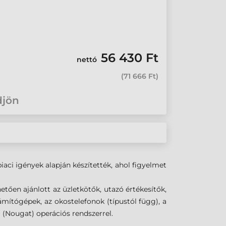
56 430 Ft
nettó
(
71 666 Ft
)
djön
iaci igények alapján készítették, ahol figyelmet
ően ajánlott az üzletkötők, utazó értékesítők,
mítógépek, az okostelefonok (típustól függ), a
 (Nougat) operációs rendszerrel.