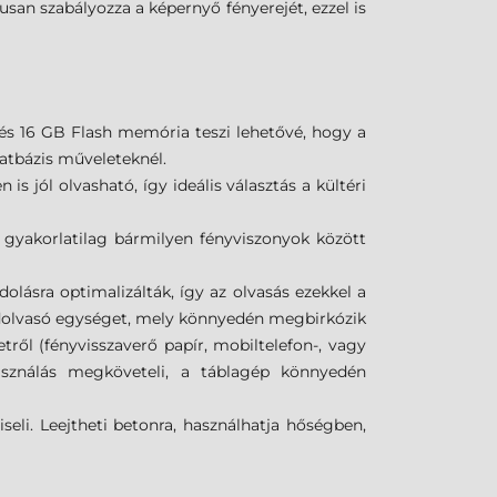
san szabályozza a képernyő fényerejét, ezzel is
és 16 GB Flash memória teszi lehetővé, hogy a
datbázis műveleteknél.
is jól olvasható, így ideális választás a kültéri
 gyakorlatilag bármilyen fényviszonyok között
lásra optimalizálták, így az olvasás ezekkel a
kódolvasó egységet, mely könnyedén megbirkózik
ről (fényvisszaverő papír, mobiltelefon-, vagy
asználás megköveteli, a táblagép könnyedén
li. Leejtheti betonra, használhatja hőségben,