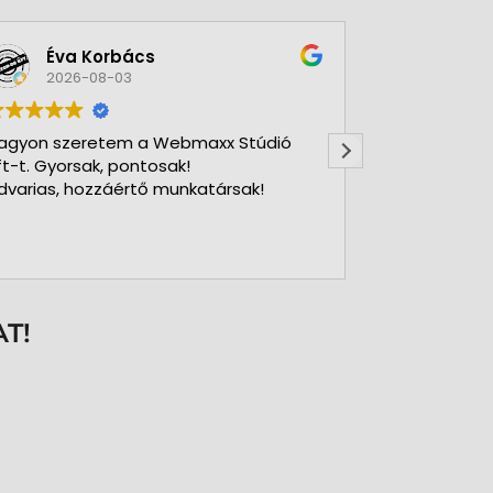
Éva Korbács
A bol
2026-08-03
2026-
agyon szeretem a Webmaxx Stúdió
Gyors precíz
ft-t. Gyorsak, pontosak!
dvarias, hozzáértő munkatársak!
T!