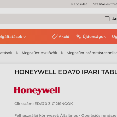
Kapcsolat
Szállítás és fize
Ar
olgáltatások
Akció
Újdonságok
Üg
tatások
Megszűnt eszközök
Megszűnt számítástechnika
HONEYWELL EDA70 IPARI TAB
Cikkszám:
EDA70-3-C121SNGOK
Felhasználói környezet: Általános • Operációs rendsze