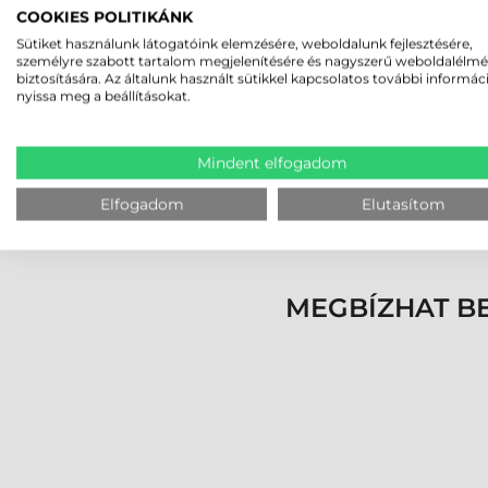
COOKIES POLITIKÁNK
TERVEZZEN HOSSZÚTÁVR
Sütiket használunk látogatóink elemzésére, weboldalunk fejlesztésére,
személyre szabott tartalom megjelenítésére és nagyszerű weboldalélm
A Honeywell EDA70 ipari tablet a kis-, közép
biztosítására. Az általunk használt sütikkel kapcsolatos további informác
nyissa meg a beállításokat.
számítógépes asszisztenseként is szolgál. 
felhasználás esetén, hiszen az ipari és váll
módosítani szükséges, ha nem sikerül azonos tí
Mindent elfogadom
életciklussal is kalkulálhat a felhasználó,
Elfogadom
Elutasítom
üzemeltetésre fejlesztett. Ezeket figyelem
életciklusuk miatt az összköltség (TCO) mégis 
MEGBÍZHAT B