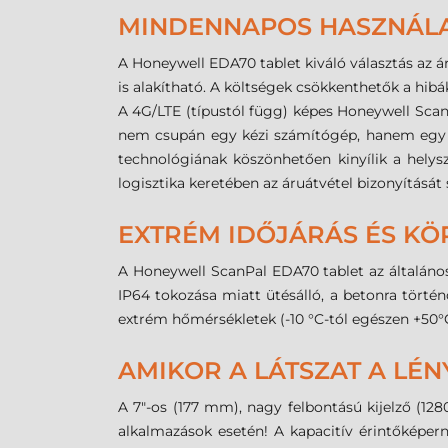
MINDENNAPOS HASZNÁL
A Honeywell EDA70 tablet kiváló választás az á
is alakítható. A költségek csökkenthetők a hibá
A 4G/LTE (típustól függ) képes Honeywell ScanP
nem csupán egy kézi számítógép, hanem egy o
technológiának köszönhetően kinyílik a helyszí
logisztika keretében az áruátvétel bizonyítását
EXTRÉM IDŐJÁRÁS ÉS KÖ
A Honeywell ScanPal EDA70 tablet az általános
IP64 tokozása miatt ütésálló, a betonra történ
extrém hőmérsékletek (-10 °C-tól egészen +50°
AMIKOR A LÁTSZAT A LÉN
A 7"-os (177 mm), nagy felbontású kijelző (1280
alkalmazások esetén! A kapacitív érintőképer