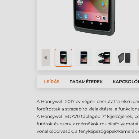
LEÍRÁS
PARAMÉTEREK
KAPCSOLÓ
A Honeywell 2017 év végén bemutatta első ipari 
fordítottak a strapabíró kialakításra, a funkcio
A Honeywell EDA70 táblagép 7" kijelzőjének, c
futárok és szerviz mérnökök munkafolyamataina
vonalkódolvasók, a fényképezőgépek/kamerák és 