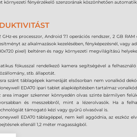
blet környezeti fényérzékelő szenzorának köszönhetően automatiku
DUKTIVITÁST
 GHz-es processzor, Android 7.1 operációs rendszer, 2 GB RAM 
ljesítményt az alkalmazások kezelésében, fényképezésnél, vagy a
80x720 pixel) beltéren és nagy környezeti megvilágítású helyeken 
tikus fókusszal rendelkező kamera segítségével a felhasználó
zállomány, stb. állapotát.
ásra szánt táblagépek kameráját elsősorban nem vonalkód dekódo
A Honeywell EDA70 ipari tablet alapkiépítésben tartalmaz vonal
 area imager szkenner könnyedén olvas szinte bármilyen felület
yorsabban és messzebbről, mint a lézerolvasók. Ha a felh
chnológiát támogató kézi vagy gyűrű olvasóval is.
neywell EDA70 táblagéppel, nem kell aggódnia, az eszköz elvise
eejtésnek ellenáll 1,2 méter magasságból.