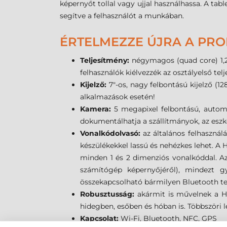
képernyőt tollal vagy ujjal használhassa. A ta
segítve a felhasználót a munkában.
ÉRTELMEZZE ÚJRA A PRO
Teljesítmény:
négymagos (quad core) 1,2
felhasználók kiélvezzék az osztályelső te
Kijelző:
7"-os, nagy felbontású kijelző (12
alkalmazások esetén!
Kamera:
5 megapixel felbontású, automa
dokumentálhatja a szállítmányok, az eszkö
Vonalkódolvasó:
az általános felhasznál
készülékekkel lassú és nehézkes lehet. 
minden 1 és 2 dimenziós vonalkóddal. Az
számítógép képernyőjéről), mindezt g
összekapcsolható bármilyen Bluetooth te
Robusztusság:
akármit is művelnek a Ho
hidegben, esőben és hóban is. Többszöri l
Kapcsolat:
Wi-Fi, Bluetooth, NFC, GPS