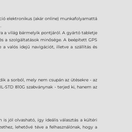
áció elektronikus (akár online) munkafolyamattá
.
 a világ bármelyik pontjáról. A gyártó tabletje
s a szolgáltatások minősége. A beépített GPS
 valós idejű navigációt, illetve a szállítás és
dik a sorból, mely nem csupán az ütésekre - az
 MIL-STD 810G szabványnak - terjed ki, hanem az
s jól olvasható, így ideális választás a kültéri
ethez, lehetővé téve a felhasználónak, hogy a