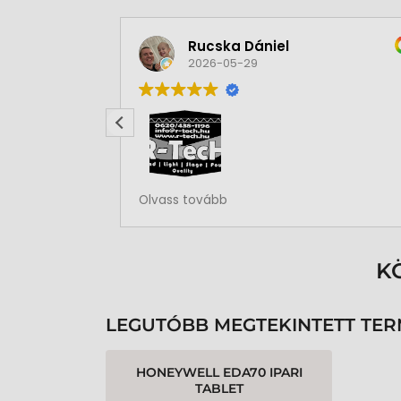
Rucska Dániel
2026-05-29
Rendben volt a rendelésem
Olvass tovább
K
LEGUTÓBB MEGTEKINTETT TE
HONEYWELL EDA70 IPARI
TABLET