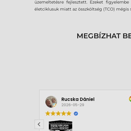
üzemeltetésre fejlesztett. Ezeket figyelem
életciklusuk miatt az összköltség (TCO) mégis 
MEGBÍZHAT B
Rucska Dániel
2026-05-29