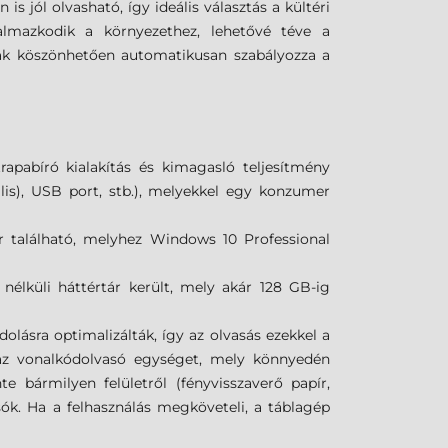
s jól olvasható, így ideális választás a kültéri
almazkodik a környezethez, lehetővé téve a
ának köszönhetően automatikusan szabályozza a
rapabíró kialakítás és kimagasló teljesítmény
lis), USB port, stb.), melyekkel egy konzumer
 található, melyhez Windows 10 Professional
lküli háttértár került, mely akár 128 GB-ig
lásra optimalizálták, így az olvasás ezekkel a
maz vonalkódolvasó egységet, mely könnyedén
bármilyen felületről (fényvisszaverő papír,
ók. Ha a felhasználás megköveteli, a táblagép