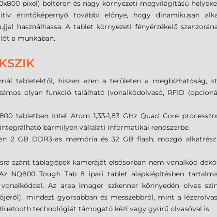
x800 pixel) beltéren és nagy környezeti megvilágítású helyeken i
citív érintőképernyő további előnye, hogy dinamikusan alk
 ujjal használhassa. A tablet környezeti fényérzékelő szenzor
nálót a munkában.
KSZIK
rmál tabletektől, hiszen ezen a területen a megbízhatóság, st
zámos olyan funkció található (vonalkódolvasó, RFID (opcioná
00 tabletben Intel Atom 1,33-1,83 GHz Quad Core processzor
integrálható bármilyen vállalati informatikai rendszerbe.
en 2 GB DDR3-as memória és 32 GB flash, mozgó alkatrész né
ásra szánt táblagépek kameráját elsősorban nem vonalkód dekódo
. Az NQ800 Tough Tab 8 ipari tablet alapkiépítésben tartal
onalkóddal. Az area imager szkenner könnyedén olvas szinte 
jéről), mindezt gyorsabban és messzebbről, mint a lézerolvas
luetooth technológiát támogató kézi vagy gyűrű olvasóval is.