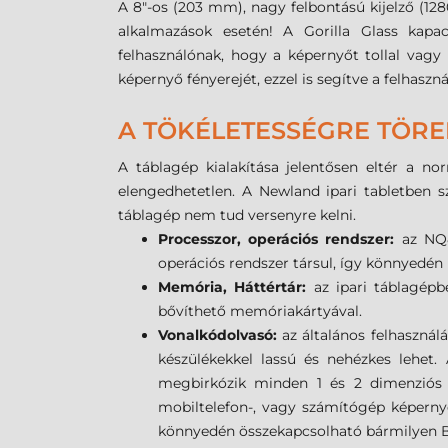
A 8"-os (203 mm), nagy felbontású kijelző (1280
alkalmazások esetén! A Gorilla Glass kapa
felhasználónak, hogy a képernyőt tollal vagy
képernyő fényerejét, ezzel is segítve a felhasz
A TÖKÉLETESSÉGRE TÖRE
A táblagép kialakítása jelentősen eltér a no
elengedhetetlen. A Newland ipari tabletben s
táblagép nem tud versenyre kelni.
Processzor, operációs rendszer:
az NQ8
operációs rendszer társul, így könnyedén 
Memória, Háttértár:
az ipari táblagépb
bővíthető memóriakártyával.
Vonalkódolvasó:
az általános felhasznál
készülékekkel lassú és nehézkes lehet
megbirkózik minden 1 és 2 dimenziós v
mobiltelefon-, vagy számítógép képernyő
könnyedén összekapcsolható bármilyen B