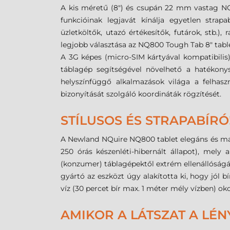
A kis méretű (8") és csupán 22 mm vastag NQ
funkcióinak legjavát kínálja egyetlen strapa
üzletköltők, utazó értékesítők, futárok, stb.),
legjobb választása az NQ800 Tough Tab 8" tabl
A 3G képes (micro-SIM kártyával kompatibilis)
táblagép segítségével növelhető a hatékony
helyszínfüggő alkalmazások világa a felhaszn
bizonyítását szolgáló koordináták rögzítését.
STÍLUSOS ÉS STRAPABÍRÓ
A Newland NQuire NQ800 tablet elegáns és mas
250 órás készenléti-hibernált állapot), mely
(konzumer) táblagépektől extrém ellenállóságáva
gyártó az eszközt úgy alakította ki, hogy jól b
víz (30 percet bír max. 1 méter mély vízben) ok
AMIKOR A LÁTSZAT A LÉN