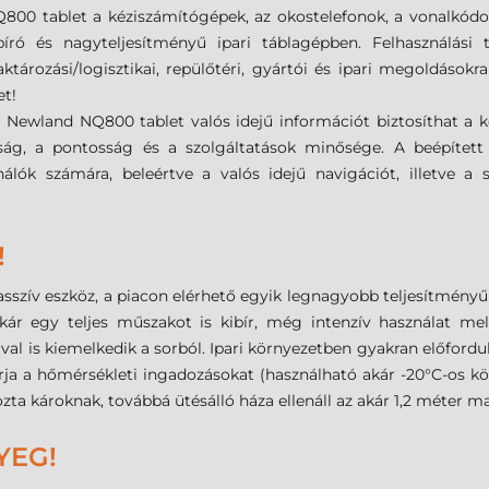
800 tablet a kéziszámítógépek, az okostelefonok, a vonalkód
bíró és nagyteljesítményű ipari táblagépben. Felhasználási t
 raktározási/logisztikai, repülőtéri, gyártói és ipari megoldásokr
et!
 Newland NQ800 tablet valós idejű információt biztosíthat a k
ság, a pontosság és a szolgáltatások minősége. A beépített
álók számára, beleértve a valós idejű navigációt, illetve a sz
!
szív eszköz, a piacon elérhető egyik legnagyobb teljesítményű
 akár egy teljes műszakot is kibír, még intenzív használat mel
l is kiemelkedik a sorból. Ipari környezetben gyakran előfordul, 
írja a hőmérsékleti ingadozásokat (használható akár -20°C-os körn
ozta károknak, továbbá ütésálló háza ellenáll az akár 1,2 méter m
YEG!