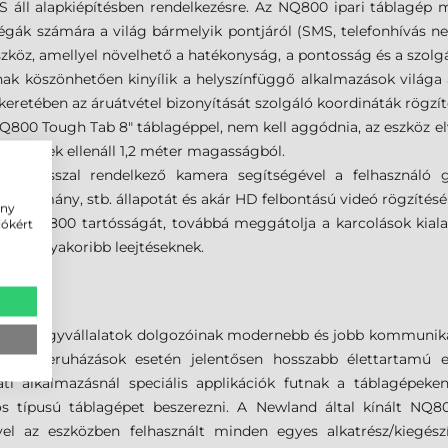
 áll alapkiépítésben rendelkezésre. Az NQ800 ipari táblagép m
ollégák számára a világ bármelyik pontjáról (SMS, telefonhívás
zköz, amellyel növelhető a hatékonyság, a pontosság és a szolg
nak köszönhetően kinyílik a helyszínfüggő alkalmazások világa 
ka keretében az áruátvétel bizonyítását szolgáló koordináták rögzít
800 Tough Tab 8" táblagéppel, nem kell aggódnia, az eszköz elvi
eejtésnek ellenáll 1,2 méter magasságból.
 fókusszal rendelkező kamera segítségével a felhasználó g
zállomány, stb. állapotát és akár HD felbontású videó rögzítésér
ény
 NQuire 800 tartósságát, továbbá meggátolja a karcolások kiala
iókért
l a leggyakoribb leejtéseknek.
A!
ép- és nagyvállalatok dolgozóinak modernebb és jobb kommunikác
Céges beruházások esetén jelentősen hosszabb élettartamú e
alati alkalmazásnál speciális applikációk futnak a táblagépek
 típusú táblagépet beszerezni. A Newland által kínált NQ80
 mivel az eszközben felhasznált minden egyes alkatrész/kieg