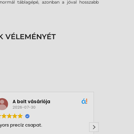
 normál táblagépé, azonban a jóval hosszabb
K VÉLEMÉNYÉT
A bolt vásárlója
Green
2026-07-30
2026-
yors precíz csapat.
Nagy Gergőve
Rendkívül ny