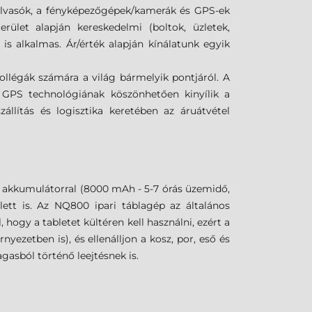
olvasók, a fényképezőgépek/kamerák és GPS-ek
erület alapján kereskedelmi (boltok, üzletek,
a is alkalmas. Ár/érték alapján kínálatunk egyik
ollégák számára a világ bármelyik pontjáról. A
 GPS technológiának köszönhetően kinyílik a
állítás és logisztika keretében az áruátvétel
 akkumulátorral (8000 mAh - 5-7 órás üzemidő,
lett is. Az NQ800 ipari táblagép az általános
hogy a tabletet kültéren kell használni, ezért a
yezetben is), és ellenálljon a kosz, por, eső és
agasból történő leejtésnek is.