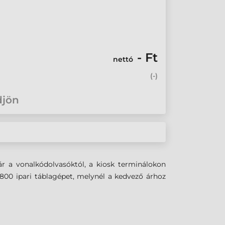
- Ft
nettó
(
-
)
djön
ár a vonalkódolvasóktól, a kiosk terminálokon
Q800 ipari táblagépet, melynél a kedvező árhoz