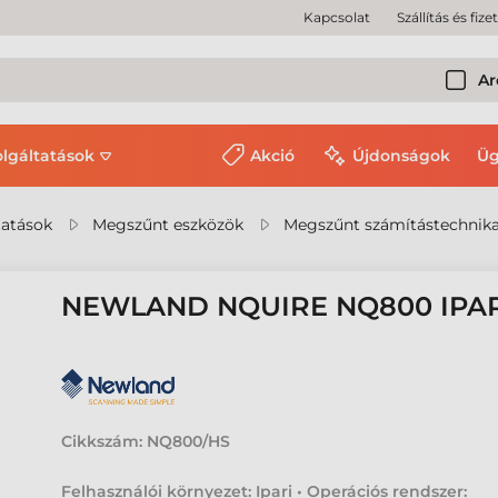
Kapcsolat
Szállítás és fize
Ar
olgáltatások
Akció
Újdonságok
Üg
tatások
Megszűnt eszközök
Megszűnt számítástechnika
NEWLAND NQUIRE NQ800 IPAR
Cikkszám:
NQ800/HS
Felhasználói környezet: Ipari • Operációs rendszer: