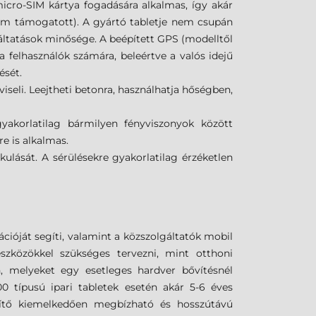
icro-SIM kártya fogadására alkalmas, így akár
 nem támogatott). A gyártó tabletje nem csupán
áltatások minősége. A beépített GPS (modelltől
a felhasználók számára, beleértve a valós idejű
ését.
seli. Leejtheti betonra, használhatja hőségben,
yakorlatilag bármilyen fényviszonyok között
e is alkalmas.
kulását. A sérülésekre gyakorlatilag érzéketlen
ióját segíti, valamint a közszolgáltatók mobil
szközökkel szükséges tervezni, mint otthoni
en, melyeket egy esetleges hardver bővítésnél
0 típusú ipari tabletek esetén akár 5-6 éves
észítő kiemelkedően megbízható és hosszútávú