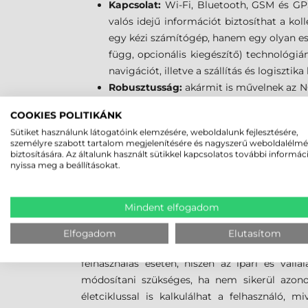
Kapcsolat:
Wi-Fi, Bluetooth, GSM és GPS
valós idejű információt biztosíthat a k
egy kézi számítógép, hanem egy olyan es
függ, opcionális kiegészítő) technológiá
navigációt, illetve a szállítás és logiszti
Robusztusság:
akármit is művelnek az NQ
hidegben, esőben és hóban is. Többszöri l
COOKIES POLITIKÁNK
Kamera:
5 MP felbontású, automatikus
Sütiket használunk látogatóink elemzésére, weboldalunk fejlesztésére,
dokumentálhatja a szállítmányok, az eszkö
személyre szabott tartalom megjelenítésére és nagyszerű weboldalélm
Kijelző:
a Gorilla Glass kijelző növeli az
biztosítására. Az általunk használt sütikkel kapcsolatos további informác
nyissa meg a beállításokat.
üveg törés vagy karcolódás nélkül ellenál
TERVEZZEN HOSSZÚTÁVR
Mindent elfogadom
A NQ800 Tough Tab 8" ipari tablet a kis-, köz
Elfogadom
Elutasítom
számítógépes asszisztenseként is szolgál. 
felhasználás esetén, hiszen az ipari és váll
módosítani szükséges, ha nem sikerül azonos
életciklussal is kalkulálhat a felhasználó,