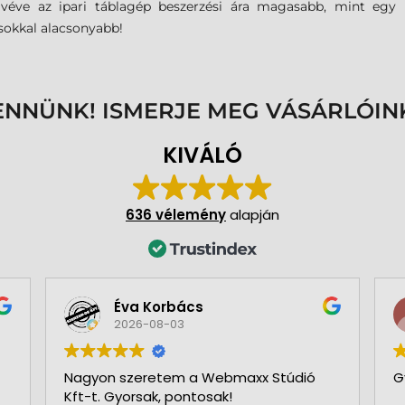
be véve az ipari táblagép beszerzési ára magasabb, mint egy
sokkal alacsonyabb!
ENNÜNK! ISMERJE MEG VÁSÁRLÓIN
KIVÁLÓ
636 vélemény
alapján
Éva Korbács
2026-08-03
Nagyon szeretem a Webmaxx Stúdió
G
Kft-t. Gyorsak, pontosak!