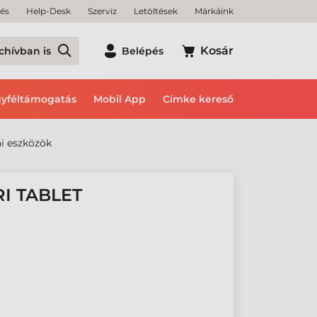
tés
Help-Desk
Szerviz
Letöltések
Márkáink
Kosár
chívban is
Belépés
yféltámogatás
Mobil App
Címke kereső
i eszközök
I TABLET