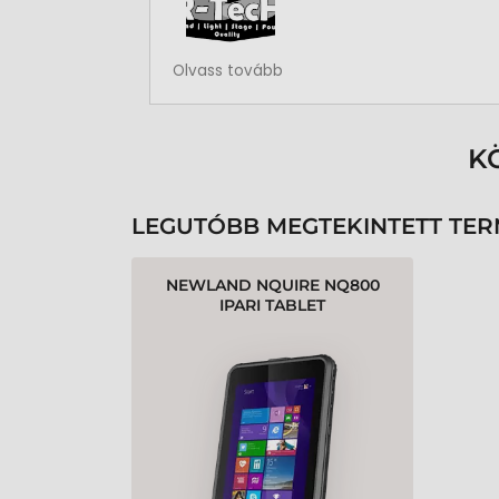
Rendben volt a rendelésem
Olvass tovább
K
LEGUTÓBB MEGTEKINTETT TE
NEWLAND NQUIRE NQ800
IPARI TABLET