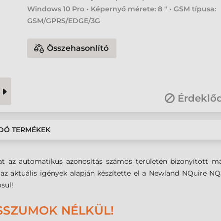
Windows 10 Pro • Képernyő mérete: 8 " • GSM típusa:
GSM/GPRS/EDGE/3G
Összehasonlító
Érdeklő
DÓ TERMÉKEK
at az automatikus azonosítás számos területén bizonyított m
 az aktuális igények alapján készítette el a Newland NQuire N
sul!
SSZUMOK NÉLKÜL!