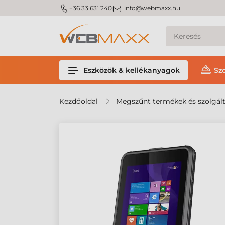
m_phone
m_email
+36 33 631 240
info@webmaxx.hu
Eszközök & kellékanyagok
Sz
Kezdőoldal
Megszűnt termékek és szolgál