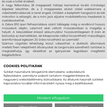
és csak a tollat érzékeli.
A nagy felbontású (8 megapixel) hátlapi kamerával kiváló minőségű
képeket készíthet, de a 2 megapixeles elülső oldali webkamera a
videótelefonálásnak is teret enged. Utóbbit a beépített hangszóró és két
mikrofon is elősegíti, de a mini jack aljzatra mobiltelefonos headsetet is
csatlakoztathat.
A Zebra B10 ipari felhasználásra szánt táblagép még a rendkívül hosszú
műszakok idején, valamint akár váltott műszakokban is megállja a
helyét. A készülékkel érkező akkumulátor hozzávetőlegesen 8 órán át
biztosítja az áramellátást, de kikapcsolás nélkül kicserélhető másodlagos
áramforrással egészen 20 órára növelhető az üzemidő!
Számos rögzítési lehetőség közül választhat: a dokkoló állomások
mellett fixen telepíthető állványokat és targoncára szerelhető tartókat is
megtalálhatja, így rátalálhat az igényeinek legjobban megfelelő
kiegészítőkre.
STRAPABÍRÓ KIALAKÍTÁS
COOKIES POLITIKÁNK
Sütiket használunk látogatóink elemzésére, weboldalunk
A tartozékok nélkül összesen 1,09 kg súlyú Zebra B10 egyáltalán nem
fejlesztésére, személyre szabott tartalom megjelenítésére és
nevezhető törékenynek. A magnézium ötvözet vázat a sarkokon gumi
nagyszerű weboldalélmény biztosítására. Az általunk használt sütikkel
ütközőkkel erősítettek meg, így másfél méteres zuhanásokat is
kapcsolatos további információkért nyissa meg a beállításokat.
sértetlenül vészel át. Az amerikai katonai sztenderd, a MIL-STD-810G
szerint kiállt tesztek ráadásul extrém körülmények közötti működést is
garantálják, így a minimális -20 °C-os és a maximális 60 °C-os üzemi
hőmérsékletek közötti gyors hőingadozás sem kényszeríti feladásra a
Mindent elfogadom
masszív B10 tabletet. Az IP65-ös tokozás és a lezárható interfészeknek
köszönhetően a készülék a szállópornak és a kisnyomású vízsugaraknak
is könnyedén ellenáll.
Elfogadom
Elutasítom