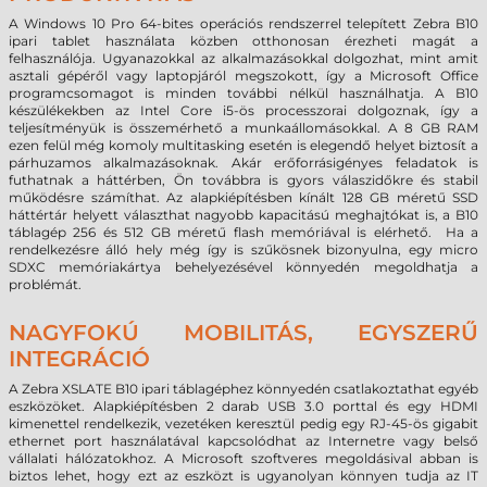
A Windows 10 Pro 64-bites operációs rendszerrel telepített Zebra B10
ipari tablet használata közben otthonosan érezheti magát a
felhasználója. Ugyanazokkal az alkalmazásokkal dolgozhat, mint amit
asztali gépéről vagy laptopjáról megszokott, így a Microsoft Office
programcsomagot is minden további nélkül használhatja. A B10
készülékekben az Intel Core i5-ös processzorai dolgoznak, így a
teljesítményük is összemérhető a munkaállomásokkal. A 8 GB RAM
ezen felül még komoly multitasking esetén is elegendő helyet biztosít a
párhuzamos alkalmazásoknak. Akár erőforrásigényes feladatok is
futhatnak a háttérben, Ön továbbra is gyors válaszidőkre és stabil
működésre számíthat. Az alapkiépítésben kínált 128 GB méretű SSD
háttértár helyett választhat nagyobb kapacitású meghajtókat is, a B10
táblagép 256 és 512 GB méretű flash memóriával is elérhető. Ha a
rendelkezésre álló hely még így is szűkösnek bizonyulna, egy micro
SDXC memóriakártya behelyezésével könnyedén megoldhatja a
problémát.
NAGYFOKÚ MOBILITÁS, EGYSZERŰ
INTEGRÁCIÓ
A Zebra XSLATE B10 ipari táblagéphez könnyedén csatlakoztathat egyéb
eszközöket. Alapkiépítésben 2 darab USB 3.0 porttal és egy HDMI
kimenettel rendelkezik, vezetéken keresztül pedig egy RJ-45-ös gigabit
ethernet port használatával kapcsolódhat az Internetre vagy belső
vállalati hálózatokhoz. A Microsoft szoftveres megoldásival abban is
biztos lehet, hogy ezt az eszközt is ugyanolyan könnyen tudja az IT