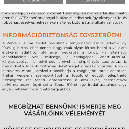
Az Zebra XSLATE B10 ipari tablet típusai HazLoc-NA Class 1 Division 2
(C1D2) tanúsítvánnyal rendelkeznek, így ha az eszköz váratlanul
tönkremegy, akkor sem okozhat tüzet egy elektromos kisülés miatt,
ezen felül ATEX tanúsítvánnyal is büszkélkedhetnek, így bizonyos tűz- és
robbanásveszélyes helyszíneken is teljes biztonsággal alkalmazhatóak.
INFORMÁCIÓBIZTONSÁG EGYSZERŰEN!
A Zebra B10 ipari tablet beépített ujjlenyomat-olvasóval érkezik, így
100%-ig biztos lehet benne, hogy csak olyan férhet hozzá a vállalata
érzékeny adatihoz, aki erre megkapta a jogot. Ha alternatív
identifikációra van szüksége, a táblagépet SmartCard/CAC
kártyaolvasóval is bővítheti, amivel a chipkártyás azonosítás is
megoldható. További biztonsági lehetőséget kínál az opcionális TPM 2.0
hardveres modul, amivel titkosíthatja a meghajtón tárolt adatokat.
Fizikai védelem szempontjából a fogófüllel együtt telepíthető
Kensington zár teheti lopásbiztossá a készüléket, használatával
rizikómentesen rögzítheti a Zebra B10-et egy irodai asztalhoz vagy
egyéb nehezen mozdítható tárgyakhoz.
MEGBÍZHAT BENNÜNK! ISMERJE MEG
VÁSÁRLÓINK VÉLEMÉNYÉT