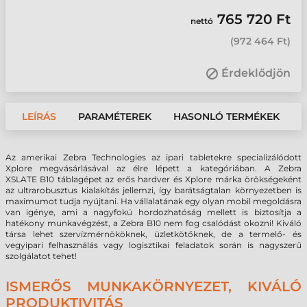
765 720 Ft
nettó
(
972 464 Ft
)
Érdeklődjön
LEÍRÁS
PARAMÉTEREK
HASONLÓ TERMÉKEK
Az amerikai Zebra Technologies az ipari tabletekre specializálódott
Xplore megvásárlásával az élre lépett a kategóriában. A Zebra
XSLATE B10 táblagépet az erős hardver és Xplore márka örökségeként
az ultrarobusztus kialakítás jellemzi, így barátságtalan környezetben is
maximumot tudja nyújtani. Ha vállalatának egy olyan mobil megoldásra
van igénye, ami a nagyfokú hordozhatóság mellett is biztosítja a
hatékony munkavégzést, a Zebra B10 nem fog csalódást okozni! Kiváló
társa lehet szervízmérnököknek, üzletkötőknek, de a termelő- és
vegyipari felhasználás vagy logisztikai feladatok során is nagyszerű
szolgálatot tehet!
ISMERŐS MUNKAKÖRNYEZET, KIVÁLÓ
PRODUKTIVITÁS