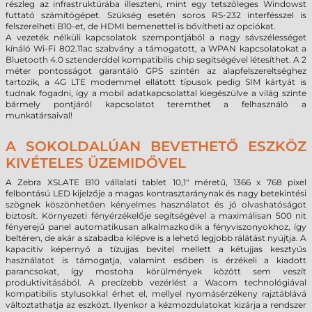
részleg az infrastruktúrába illeszteni, mint egy tetszőleges Windowst
futtató számítógépet. Szükség esetén soros RS-232 interfésszel is
felszerelheti B10-et, de HDMI bemenettel is bővítheti az opciókat.
A vezeték nélküli kapcsolatok szempontjából a nagy sávszélességet
kínáló Wi-Fi 802.11ac szabvány a támogatott, a WPAN kapcsolatokat a
Bluetooth 4.0 sztenderddel kompatibilis chip segítségével létesíthet. A 2
méter pontosságot garantáló GPS szintén az alapfelszereltséghez
tartozik, a 4G LTE modemmel ellátott típusok pedig SIM kártyát is
tudnak fogadni, így a mobil adatkapcsolattal kiegészülve a világ szinte
bármely pontjáról kapcsolatot teremthet a felhasználó a
munkatársaival!
A SOKOLDALÚAN BEVETHETŐ ESZKÖZ
KIVÉTELES ÜZEMIDŐVEL
A Zebra XSLATE B10 vállalati tablet 10,1" méretű, 1366 x 768 pixel
felbontású LED kijelzője a magas kontrasztaránynak és nagy betekintési
szögnek köszönhetően kényelmes használatot és jó olvashatóságot
biztosít. Környezeti fényérzékelője segítségével a maximálisan 500 nit
fényerejű panel automatikusan alkalmazkodik a fényviszonyokhoz, így
beltéren, de akár a szabadba kilépve is a lehető legjobb rálátást nyújtja. A
kapacitív képernyő a tízujjas bevitel mellett a kétujjas kesztyűs
használatot is támogatja, valamint esőben is érzékeli a kiadott
parancsokat, így mostoha körülmények között sem veszít
produktivitásából. A precízebb vezérlést a Wacom technológiával
kompatibilis stylusokkal érhet el, mellyel nyomásérzékeny rajztáblává
változtathatja az eszközt. Ilyenkor a kézmozdulatokat kizárja a rendszer