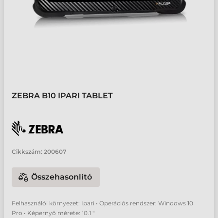
ZEBRA B10 IPARI TABLET
Cikkszám:
200607
Összehasonlító
Felhasználói környezet: Ipari • Operációs rendszer: Windows 10
Pro • Képernyő mérete: 10.1 "