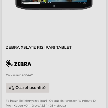
ZEBRA XSLATE R12 IPARI TABLET
Cikkszám:
200442
Összehasonlító
Felhasználói környezet: Ipari • Operációs rendszer: Windows 10
Pro • Képernyő mérete: 12.5 " • GSM típusa: