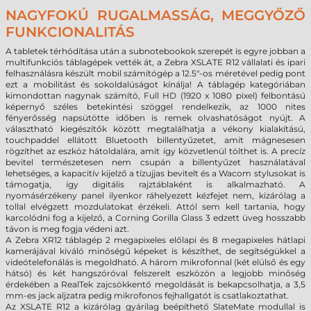
NAGYFOKÚ RUGALMASSÁG, MEGGYŐZŐ
FUNKCIONALITÁS
A tabletek térhódítása után a subnotebookok szerepét is egyre jobban a
multifunkciós táblagépek vették át, a Zebra XSLATE R12 vállalati és ipari
felhasználásra készült mobil számítógép a 12.5"-os méretével pedig pont
ezt a mobilitást és sokoldalúságot kínálja! A táblagép kategóriában
kimondottan nagynak számító, Full HD (1920 x 1080 pixel) felbontású
képernyő széles betekintési szöggel rendelkezik, az 1000 nites
fényerősség napsütötte időben is remek olvashatóságot nyújt. A
választható kiegészítők között megtalálhatja a vékony kialakítású,
touchpaddel ellátott Bluetooth billentyűzetet, amit mágnesesen
rögzíthet az eszköz hátoldalára, amit így közvetlenül tölthet is. A precíz
bevitel természetesen nem csupán a billentyűzet használatával
lehetséges, a kapacitív kijelző a tízujjas bevitelt és a Wacom stylusokat is
támogatja, így digitális rajztáblaként is alkalmazható. A
nyomásérzékeny panel ilyenkor ráhelyezett kézfejet nem, kizárólag a
tollal elvégzett mozdulatokat érzékeli. Attól sem kell tartania, hogy
karcolódni fog a kijelző, a Corning Gorilla Glass 3 edzett üveg hosszabb
távon is meg fogja védeni azt.
A Zebra XR12 táblagép 2 megapixeles előlapi és 8 megapixeles hátlapi
kamerájával kiváló minőségű képeket is készíthet, de segítségükkel a
videótelefonálás is megoldható. A három mikrofonnal (két elülső és egy
hátsó) és két hangszóróval felszerelt eszközön a legjobb minőség
érdekében a RealTek zajcsökkentő megoldását is bekapcsolhatja, a 3,5
mm-es jack aljzatra pedig mikrofonos fejhallgatót is csatlakoztathat.
Az XSLATE R12 a kizárólag gyárilag beépíthető SlateMate modullal is