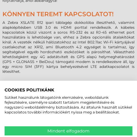
folytathatja, ahol abbahagyta!
KÖNNYEN TEREMT KAPCSOLATOT!
A Zebra XSLATE R12 ipari táblagép dokkolóba illeszthető, valamint
alapkiépítésben USB 3.0 és HDMI porttal rendelkezik. A kábeles
kapcsolatok közül viszont a soros RS-232 és az RJ-45 ethernet port
használatára is lehetősége van, ehhez a Zebra opcionális átalakítókat
kínál. A vezeték nélküli hálózatokhoz az Intel 802.11ac Wi-Fi kártyájával
csatlakozhat az XR12, ami Bluetooth 4.2 egységet is tartalmaz, így
segítségével egyéb hordozható eszközöket is párosíthat. Választható
lehetőségként egy 4G adatátvitelt és GPS alapú helymeghatározást
(GPS + GLONASS + BeiDou) támogató modem is rendelkezésre áll, így
egy micro SIM (3FF) kártya behelyezésével LTE adatkapcsolatot is
létesíthet.
BÍRJA A KIKÉPZÉST!
COOKIES POLITIKÁNK
A mindösszesen 1,34 kg súlyú Zebra R12 tablet vázát egy magnézium
Sütiket használunk látogatóink elemzésére, weboldalunk
ötvözetből álló keret adja, ami kívülről gumival borítottak a kellemesebb
fejlesztésére, személyre szabott tartalom megjelenítésére és
fogás és nagyobb mechanikai védelem érdekében. A készülékház
nagyszerű weboldalélmény biztosítására. Az általunk használt sütikkel
kialakításából adódóan több 1,2 méteres esést is hathatósan tompítani
kapcsolatos további információkért nyissa meg a beállításokat.
tud, az IP54 tokozás és a zárható csatlakozók pedig a portól és a
ráfröccsenő víztől is megvédi az eszközt. A MIL-STD-810G katonai
sztenderdnek megfelelve az XSLATE R12 extrém körülmények között is
használható marad. A -20 °C-os hideg sem árt meg neki, de akár 60 °C
Mindent elfogadom
közeli hőmérsékletek mellett is üzemképes marad. A HazLoc-NA Class 1