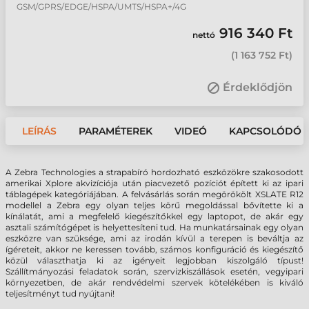
GSM/GPRS/EDGE/HSPA/UMTS/HSPA+/4G
916 340 Ft
nettó
(
1 163 752 Ft
)
Érdeklődjön
LEÍRÁS
PARAMÉTEREK
VIDEÓ
KAPCSOLÓDÓ 
A Zebra Technologies a strapabíró hordozható eszközökre szakosodott
amerikai Xplore akvizíciója után piacvezető pozíciót épített ki az ipari
táblagépek kategóriájában. A felvásárlás során megörökölt XSLATE R12
modellel a Zebra egy olyan teljes körű megoldással bővítette ki a
kínálatát, ami a megfelelő kiegészítőkkel egy laptopot, de akár egy
asztali számítógépet is helyettesíteni tud. Ha munkatársainak egy olyan
eszközre van szüksége, ami az irodán kívül a terepen is beváltja az
ígéreteit, akkor ne keressen tovább, számos konfiguráció és kiegészítő
közül választhatja ki az igényeit legjobban kiszolgáló típust!
Szállítmányozási feladatok során, szervizkiszállások esetén, vegyipari
környezetben, de akár rendvédelmi szervek kötelékében is kiváló
teljesítményt tud nyújtani!