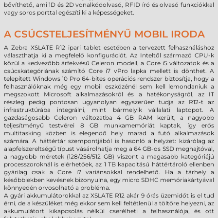
bővíthető, ami 1D és 2D vonalkódolvasó, RFID író és olvasó funkciókkal
vagy soros porttal egészíti ki a képességeket.
A CSÚCSTELJESÍTMÉNYŰ MOBIL IRODA
A Zebra XSLATE R12 ipari tablet esetében a tervezett felhasználáshoz
választhatja ki a megfelelő konfigurációt. Az Inteltől származó CPU-k
közül a kedvezőbb árfekvésű Celeron modell, a Core i5 változatok és a
csúcskategóriának számító Core i7 vPro lapka mellett is dönthet. A
telepített Windows 10 Pro 64-bites operációs rendszer biztosítja, hogy a
felhasználóknak még egy mobil eszközénél sem kell lemondaniuk a
megszokott Microsoft alkalmazásokról és a hatékonyságról, az IT
részleg pedig pontosan ugyanolyan egyszerűen tudja az R12-t az
infrastruktúrába integrálni, mint bármelyik vállalati laptopot. A
gazdaságosabb Celeron változatba 4 GB RAM került, a nagyobb
teljesítményű testvérei 8 GB munkamemóriát kaptak, így erős
multitasking közben is elegendő hely marad a futó alkalmazások
számára. A háttértár szempontjából is hasonló a helyzet: kizárólag az
alapfelszereltségű típust vásárolhatja meg a 64 GB-os SSD meghajtóval,
a nagyobb méretek (128/256/512 GB) viszont a magasabb kategóriájú
processzoroknál is elérhetőek, az 1 TB kapacitású háttértároló ellenben
gyárilag csak a Core i7 variánsokkal rendelhető. Ha a tárhely a
későbbiekben kevésnek bizonyulna, egy micro SDHC memóriakártyával
könnyedén orvosolható a probléma.
A gyári akkumulátorokkal az XSLATE R12 akár 9 órás üzemidőt is el tud
érni, de a készüléket még ekkor sem kell feltétlenül a töltőre helyezni, az
akkumulátort kikapcsolás nélkül cserélheti a felhasználója, és ott