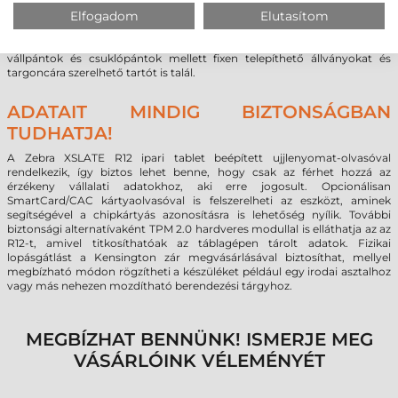
Division 2 (C1D2) tanúsítvány ezen felül garantálja, hogy egy esetleges
Elfogadom
Elutasítom
meghibásodás esetén sem okozhat tüzet még gyúlékony környezetben
sem, így egészen speciális igényeket is ki tud elégíteni.
Ezen felül számos rögzítési opció közül választhat, a dokkolók és
vállpántok és csuklópántok mellett fixen telepíthető állványokat és
targoncára szerelhető tartót is talál.
ADATAIT MINDIG BIZTONSÁGBAN
TUDHATJA!
A Zebra XSLATE R12 ipari tablet beépített ujjlenyomat-olvasóval
rendelkezik, így biztos lehet benne, hogy csak az férhet hozzá az
érzékeny vállalati adatokhoz, aki erre jogosult. Opcionálisan
SmartCard/CAC kártyaolvasóval is felszerelheti az eszközt, aminek
segítségével a chipkártyás azonosításra is lehetőség nyílik. További
biztonsági alternatívaként TPM 2.0 hardveres modullal is elláthatja az az
R12-t, amivel titkosíthatóak az táblagépen tárolt adatok. Fizikai
lopásgátlást a Kensington zár megvásárlásával biztosíthat, mellyel
megbízható módon rögzítheti a készüléket például egy irodai asztalhoz
vagy más nehezen mozdítható berendezési tárgyhoz.
MEGBÍZHAT BENNÜNK! ISMERJE MEG
VÁSÁRLÓINK VÉLEMÉNYÉT