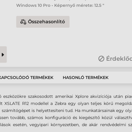
Windows 10 Pro • Képernyő mérete: 12.5 "
Összehasonlító
Érdeklő
KAPCSOLÓDÓ TERMÉKEK
HASONLÓ TERMÉKEK
 eszközökre szakosodott amerikai Xplore akvizíciója után piacv
lt XSLATE R12 modellel a Zebra egy olyan teljes körű megoldás
li számítógépet is helyettesíteni tud. Ha munkatársainak egy oly
essen tovább, számos konfiguráció és kiegészítő közül választha
állások esetén, vegyipari környezetben, de akár rendvédelmi s