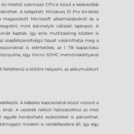
t. Az Inteltől származó CPU-k közül a kedvezőbb
 dönthet. A telepített Windows 10 Pro 64-bites
a megszokott Microsoft alkalmazásokról és a
egrálni, mint bármelyik vállalati laptopot. A
iát kaptak, így erős multitasking közben is
z alapfelszereltségű típust vásárolhatja meg a
zoroknál is elérhetőek, az 1 TB kapacitású
k bizonyulna, egy micro SDHC memóriakártyával
 feltétlenül a töltőre helyezni, az akkumulátort
delkezik. A kábeles kapcsolatok közül viszont a
 kínál. A vezeték nélküli hálózatokhoz az Intel
el egyéb hordozható eszközöket is párosíthat.
támogató modem is rendelkezésre áll, így egy