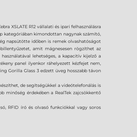
bra XSLATE R12 vállalati és ipari felhasználásra
agép kategóriában kimondottan nagynak számító,
ősség napsütötte időben is remek olvashatóságot
 billentyűzetet, amit mágnesesen rögzíthet az
használatával lehetséges, a kapacitív kijelző a
zékeny panel ilyenkor ráhelyezett kézfejet nem,
rning Gorilla Glass 3 edzett üveg hosszabb távon
szíthet, de segítségükkel a videótelefonálás is
jobb minőség érdekében a RealTek zajcsökkentő
só, RFID író és olvasó funkciókkal vagy soros