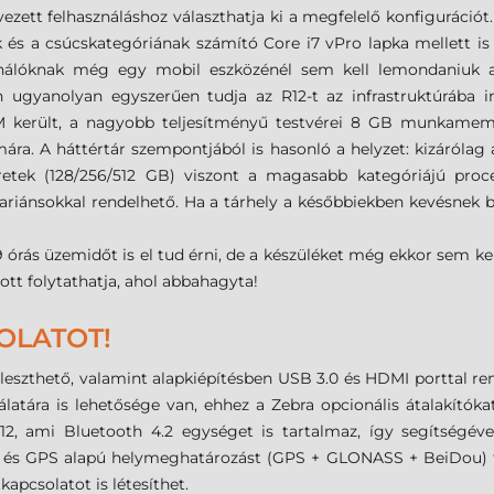
vezett felhasználáshoz választhatja ki a megfelelő konfiguráció
k és a csúcskategóriának számító Core i7 vPro lapka mellett is
asználóknak még egy mobil eszközénél sem kell lemondaniuk 
 ugyanolyan egyszerűen tudja az R12-t az infrastruktúrába int
került, a nagyobb teljesítményű testvérei 8 GB munkamemór
ra. A háttértár szempontjából is hasonló a helyzet: kizárólag a
ek (128/256/512 GB) viszont a magasabb kategóriájú process
7 variánsokkal rendelhető. Ha a tárhely a későbbiekben kevésne
rás üzemidőt is el tud érni, de a készüléket még ekkor sem kell
 ott folytathatja, ahol abbahagyta!
OLATOT!
leszthető, valamint alapkiépítésben USB 3.0 és HDMI porttal ren
atára is lehetősége van, ehhez a Zebra opcionális átalakítókat
R12, ami Bluetooth 4.2 egységet is tartalmaz, így segítségév
lt és GPS alapú helymeghatározást (GPS + GLONASS + BeiDou) 
apcsolatot is létesíthet.