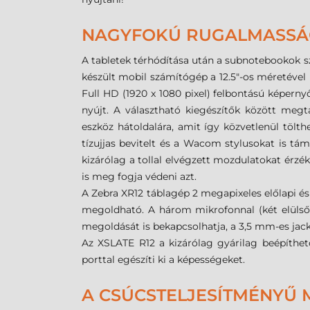
NAGYFOKÚ RUGALMASSÁG
A tabletek térhódítása után a subnotebookok sze
készült mobil számítógép a 12.5"-os méretével
Full HD (1920 x 1080 pixel) felbontású képerny
nyújt. A választható kiegészítők között megt
eszköz hátoldalára, amit így közvetlenül tölth
tízujjas bevitelt és a Wacom stylusokat is tám
kizárólag a tollal elvégzett mozdulatokat érzék
is meg fogja védeni azt.
A Zebra XR12 táblagép 2 megapixeles előlapi és
megoldható. A három mikrofonnal (két elülső 
megoldását is bekapcsolhatja, a 3,5 mm-es jack 
Az XSLATE R12 a kizárólag gyárilag beépíthet
porttal egészíti ki a képességeket.
A CSÚCSTELJESÍTMÉNYŰ 