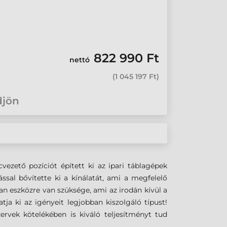
822 990 Ft
nettó
(
1 045 197 Ft
)
djön
ezető pozíciót épített ki az ipari táblagépek
sal bővítette ki a kínálatát, ami a megfelelő
an eszközre van szüksége, ami az irodán kívül a
tja ki az igényeit legjobban kiszolgáló típust!
zervek kötelékében is kiváló teljesítményt tud