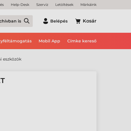
tés
Help-Desk
Szerviz
Letöltések
Márkáink
Kosár
chívban is
Belépés
yféltámogatás
Mobil App
Címke kereső
i eszközök
ET