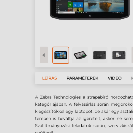
LEÍRÁS
PARAMÉTEREK
VIDEÓ
A Zebra Technologies a strapabíró hordozható
kategóriájában. A felvásárlás során megörökö
kiegészítőkkel egy laptopot, de akár egy aszta
terepen is beváltja az ígéreteit, akkor ne ker
Szállítmányozási feladatok során, szervizkisz
nyújtani!