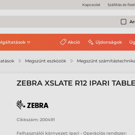
Kapcsolat
Szállítás és fize
Ar
olgáltatások
Akció
Újdonságok
Üg
tatások
Megszűnt eszközök
Megszűnt számítástechnika
ZEBRA XSLATE R12 IPARI TABL
Cikkszám:
200491
Felhasználói környezet: Ipari • Operációs rendszer: