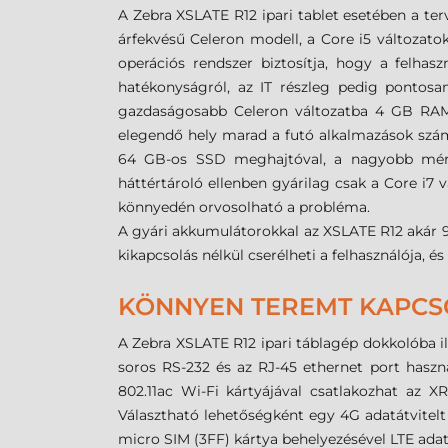
A Zebra XSLATE R12 ipari tablet esetében a ter
árfekvésű Celeron modell, a Core i5 változato
operációs rendszer biztosítja, hogy a felh
hatékonyságról, az IT részleg pedig pontosan
gazdaságosabb Celeron változatba 4 GB RAM 
elegendő hely marad a futó alkalmazások számá
64 GB-os SSD meghajtóval, a nagyobb méret
háttértároló ellenben gyárilag csak a Core i
könnyedén orvosolható a probléma.
A gyári akkumulátorokkal az XSLATE R12 akár 9 ó
kikapcsolás nélkül cserélheti a felhasználója, és
KÖNNYEN TEREMT KAPCS
A Zebra XSLATE R12 ipari táblagép dokkolóba il
soros RS-232 és az RJ-45 ethernet port használ
802.11ac Wi-Fi kártyájával csatlakozhat az X
Választható lehetőségként egy 4G adatátvite
micro SIM (3FF) kártya behelyezésével LTE adatk