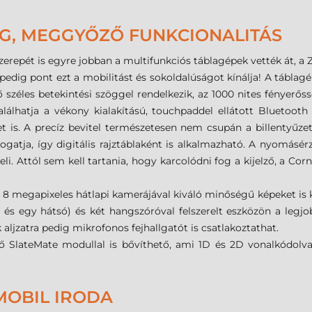
, MEGGYŐZŐ FUNKCIONALITÁS
repét is egyre jobban a multifunkciós táblagépek vették át, a Ze
 pedig pont ezt a mobilitást és sokoldalúságot kínálja! A tábl
ő széles betekintési szöggel rendelkezik, az 1000 nites fényer
alálhatja a vékony kialakítású, touchpaddel ellátott Bluetooth
et is. A precíz bevitel természetesen nem csupán a billentyűzet 
ogatja, így digitális rajztáblaként is alkalmazható. A nyomásér
eli. Attól sem kell tartania, hogy karcolódni fog a kijelző, a Co
 8 megapixeles hátlapi kamerájával kiváló minőségű képeket is ké
és egy hátsó) és két hangszóróval felszerelt eszközön a leg
aljzatra pedig mikrofonos fejhallgatót is csatlakoztathat.
ő SlateMate modullal is bővíthető, ami 1D és 2D vonalkódolva
MOBIL IRODA