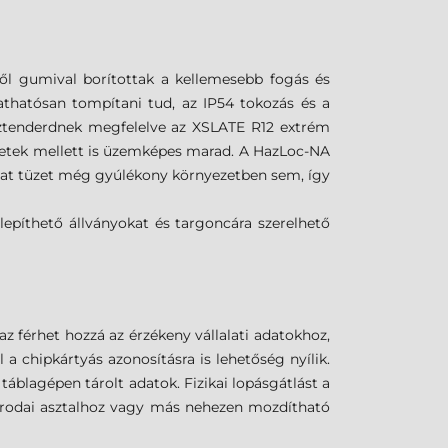
ről gumival borítottak a kellemesebb fogás és
thatósan tompítani tud, az IP54 tokozás és a
 sztenderdnek megfelelve az XSLATE R12 extrém
letek mellett is üzemképes marad. A HazLoc-NA
zhat tüzet még gyúlékony környezetben sem, így
elepíthető állványokat és targoncára szerelhető
az férhet hozzá az érzékeny vállalati adatokhoz,
 a chipkártyás azonosításra is lehetőség nyílik.
 táblagépen tárolt adatok. Fizikai lopásgátlást a
 irodai asztalhoz vagy más nehezen mozdítható