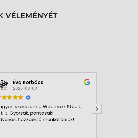
K VÉLEMÉNYÉT
Éva Korbács
A bol
2026-08-03
2026-
agyon szeretem a Webmaxx Stúdió
Gyors precíz
ft-t. Gyorsak, pontosak!
dvarias, hozzáértő munkatársak!