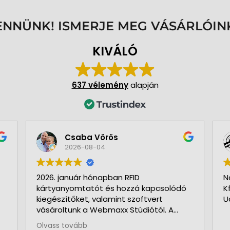
ENNÜNK! ISMERJE MEG VÁSÁRLÓIN
KIVÁLÓ
637 vélemény
alapján
Csaba Vörös
2026-08-04
2026. január hónapban RFID
N
kártyanyomtatót és hozzá kapcsolódó
K
kiegészítőket, valamint szoftvert
U
vásároltunk a Webmaxx Stúdiótól. A
beszerzés megkezdése előtt segítettek
Olvass tovább