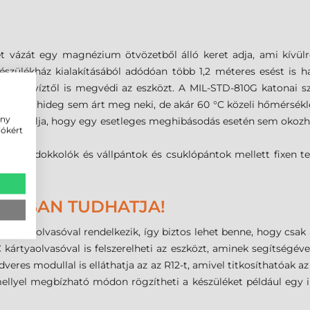
t vázát egy magnézium ötvözetből álló keret adja, ami kívül
zülékház kialakításából adódóan több 1,2 méteres esést is ha
öccsenő víztől is megvédi az eszközt. A MIL-STD-810G katonai
20 °C-os hideg sem árt meg neki, de akár 60 °C közeli hőmérsék
ény
lül garantálja, hogy egy esetleges meghibásodás esetén sem oko
iókért
that, a dokkolók és vállpántok és csuklópántok mellett fixen t
SÁGBAN TUDHATJA!
nyomat-olvasóval rendelkezik, így biztos lehet benne, hogy csak 
ártyaolvasóval is felszerelheti az eszközt, aminek segítségével
eres modullal is elláthatja az az R12-t, amivel titkosíthatóak az
mellyel megbízható módon rögzítheti a készüléket például egy