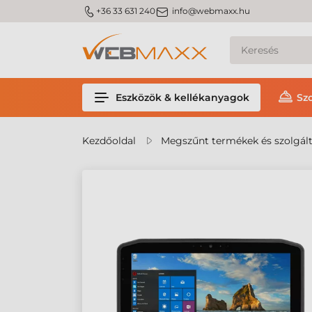
m_phone
m_email
+36 33 631 240
info@webmaxx.hu
Eszközök & kellékanyagok
Sz
Kezdőoldal
Megszűnt termékek és szolgál