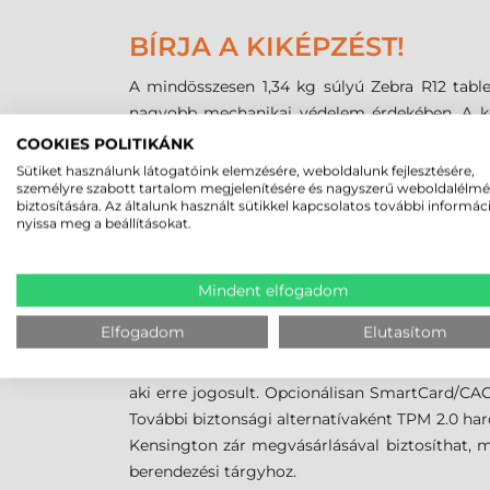
BÍRJA A KIKÉPZÉST!
A mindösszesen 1,34 kg súlyú Zebra R12 table
nagyobb mechanikai védelem érdekében. A kés
zárható csatlakozók pedig a portól és a ráfr
COOKIES POLITIKÁNK
körülmények között is használható marad. A -
Sütiket használunk látogatóink elemzésére, weboldalunk fejlesztésére,
személyre szabott tartalom megjelenítésére és nagyszerű weboldalélm
Class 1 Division 2 (C1D2) tanúsítvány ezen fe
biztosítására. Az általunk használt sütikkel kapcsolatos további informác
egészen speciális igényeket is ki tud elégíteni.
nyissa meg a beállításokat.
Ezen felül számos rögzítési opció közül válasz
tartót is talál.
Mindent elfogadom
ADATAIT MINDIG BIZTON
Elfogadom
Elutasítom
A Zebra XSLATE R12 ipari tablet beépített ujjle
aki erre jogosult. Opcionálisan SmartCard/CAC k
További biztonsági alternatívaként TPM 2.0 hardv
Kensington zár megvásárlásával biztosíthat, 
berendezési tárgyhoz.